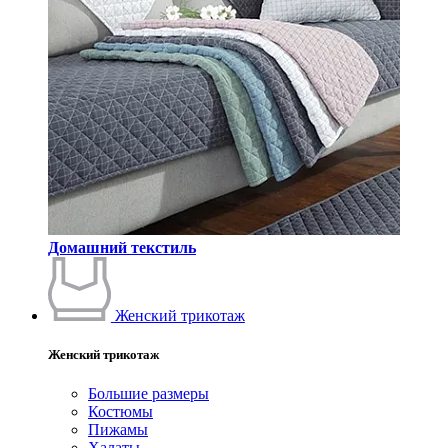
Домашний текстиль
Женский трикотаж
Женский трикотаж
Большие размеры
Костюмы
Пижамы
Халаты