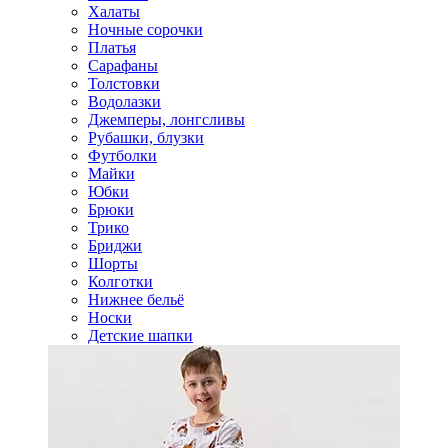
Халаты
Ночные сорочки
Платья
Сарафаны
Толстовки
Водолазки
Джемперы, лонгсливы
Рубашки, блузки
Футболки
Майки
Юбки
Брюки
Трико
Бриджи
Шорты
Колготки
Нижнее бельё
Носки
Детские шапки