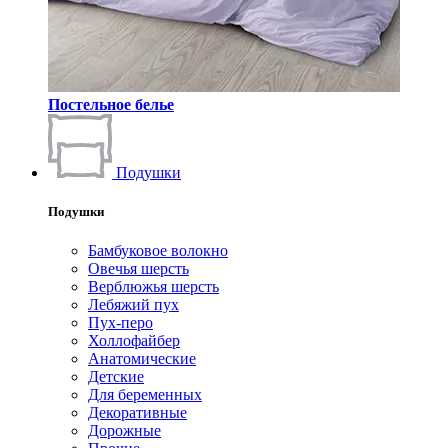
Постельное белье
Подушки
Подушки
Бамбуковое волокно
Овечья шерсть
Верблюжья шерсть
Лебяжий пух
Пух-перо
Холлофайбер
Анатомические
Детские
Для беременных
Декоративные
Дорожные