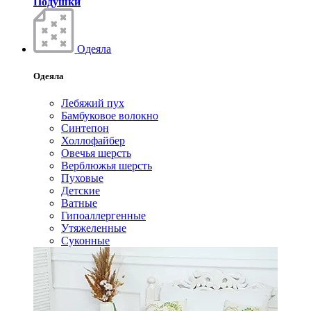
Подушки
Одеяла
Одеяла
Лебяжий пух
Бамбуковое волокно
Синтепон
Холлофайбер
Овечья шерсть
Верблюжья шерсть
Пуховые
Детские
Ватные
Гипоаллергенные
Утяжеленные
Суконные