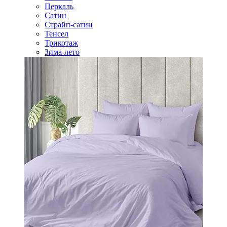
Перкаль
Сатин
Страйп-сатин
Тенсел
Трикотаж
Зима-лето