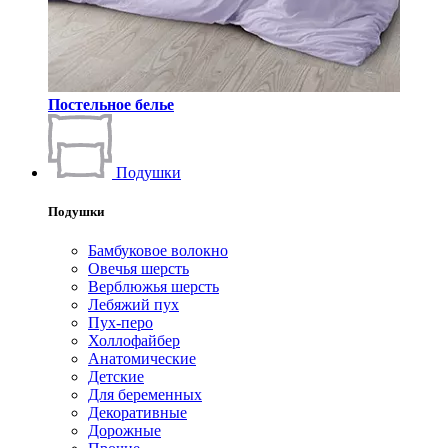
Постельное белье
Подушки
Подушки
Бамбуковое волокно
Овечья шерсть
Верблюжья шерсть
Лебяжий пух
Пух-перо
Холлофайбер
Анатомические
Детские
Для беременных
Декоративные
Дорожные