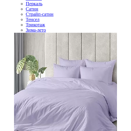
Перкаль
Сатин
Страйп-сатин
Тенсел
Трикотаж
Зима-лето