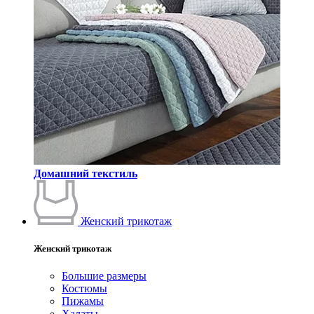
Домашний текстиль
Женский трикотаж
Женский трикотаж
Большие размеры
Костюмы
Пижамы
Халаты