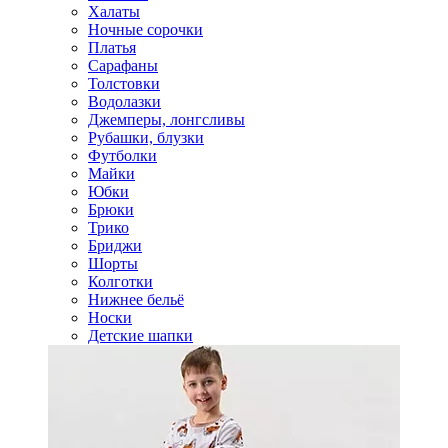
Халаты
Ночные сорочки
Платья
Сарафаны
Толстовки
Водолазки
Джемперы, лонгсливы
Рубашки, блузки
Футболки
Майки
Юбки
Брюки
Трико
Бриджи
Шорты
Колготки
Нижнее бельё
Носки
Детские шапки