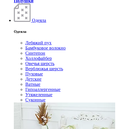
Подушки
Одеяла
Одеяла
Лебяжий пух
Бамбуковое волокно
Синтепон
Холлофайбер
Овечья шерсть
Верблюжья шерсть
Пуховые
Детские
Ватные
Гипоаллергенные
Утяжеленные
Суконные