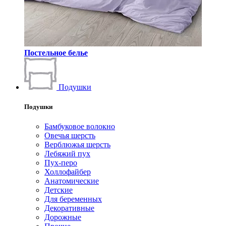
Постельное белье
Подушки
Подушки
Бамбуковое волокно
Овечья шерсть
Верблюжья шерсть
Лебяжий пух
Пух-перо
Холлофайбер
Анатомические
Детские
Для беременных
Декоративные
Дорожные