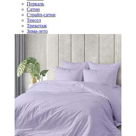
Перкаль
Сатин
Страйп-сатин
Тенсел
Трикотаж
Зима-лето