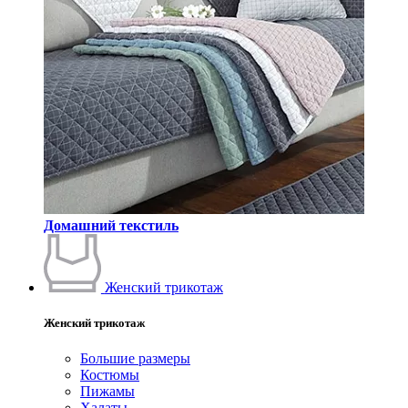
Домашний текстиль
Женский трикотаж
Женский трикотаж
Большие размеры
Костюмы
Пижамы
Халаты