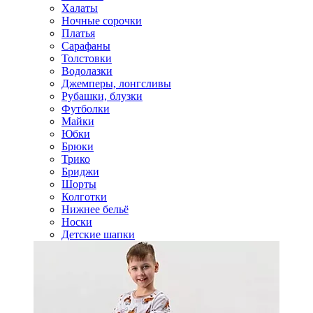
Халаты
Ночные сорочки
Платья
Сарафаны
Толстовки
Водолазки
Джемперы, лонгсливы
Рубашки, блузки
Футболки
Майки
Юбки
Брюки
Трико
Бриджи
Шорты
Колготки
Нижнее бельё
Носки
Детские шапки