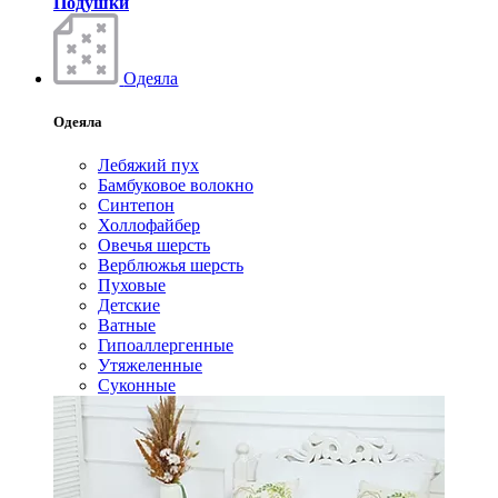
Подушки
Одеяла
Одеяла
Лебяжий пух
Бамбуковое волокно
Синтепон
Холлофайбер
Овечья шерсть
Верблюжья шерсть
Пуховые
Детские
Ватные
Гипоаллергенные
Утяжеленные
Суконные