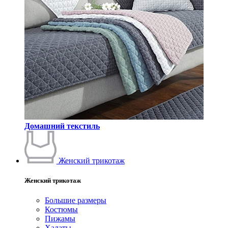
Домашний текстиль
Женский трикотаж
Женский трикотаж
Большие размеры
Костюмы
Пижамы
Халаты