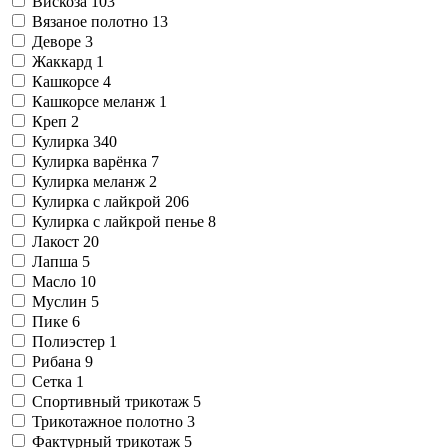
Вискоза
103
Вязаное полотно
13
Деворе
3
Жаккард
1
Кашкорсе
4
Кашкорсе меланж
1
Креп
2
Кулирка
340
Кулирка варёнка
7
Кулирка меланж
2
Кулирка с лайкрой
206
Кулирка с лайкрой пенье
8
Лакост
20
Лапша
5
Масло
10
Муслин
5
Пике
6
Полиэстер
1
Рибана
9
Сетка
1
Спортивный трикотаж
5
Трикотажное полотно
3
Фактурный трикотаж
5