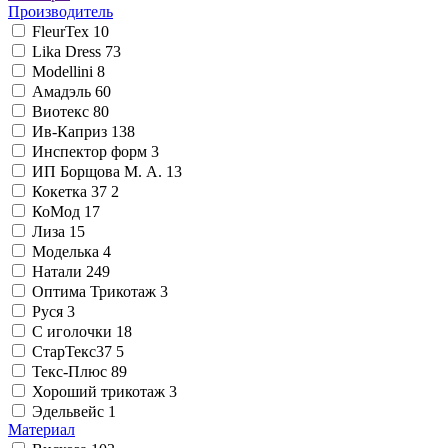
Производитель
FleurTex
10
Lika Dress
73
Modellini
8
Амадэль
60
Виотекс
80
Ив-Каприз
138
Инспектор форм
3
ИП Борщова М. А.
13
Кокетка 37
2
КоМод
17
Лиза
15
Моделька
4
Натали
249
Оптима Трикотаж
3
Руся
3
С иголочки
18
СтарТекс37
5
Текс-Плюс
89
Хороший трикотаж
3
Эдельвейс
1
Материал