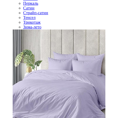
Перкаль
Сатин
Страйп-сатин
Тенсел
Трикотаж
Зима-лето