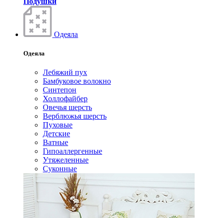
Подушки
Одеяла
Одеяла
Лебяжий пух
Бамбуковое волокно
Синтепон
Холлофайбер
Овечья шерсть
Верблюжья шерсть
Пуховые
Детские
Ватные
Гипоаллергенные
Утяжеленные
Суконные