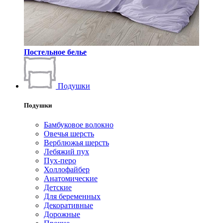
Постельное белье
Подушки
Подушки
Бамбуковое волокно
Овечья шерсть
Верблюжья шерсть
Лебяжий пух
Пух-перо
Холлофайбер
Анатомические
Детские
Для беременных
Декоративные
Дорожные