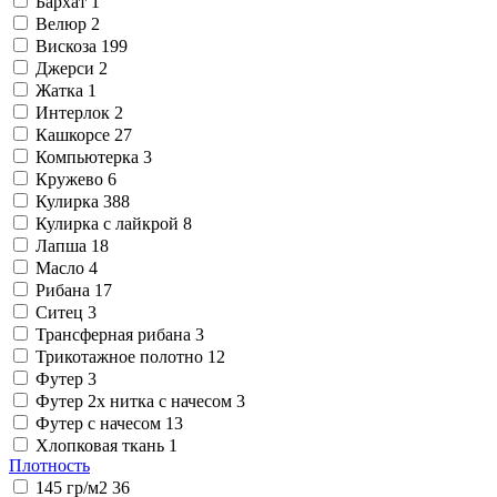
Бархат
1
Велюр
2
Вискоза
199
Джерси
2
Жатка
1
Интерлок
2
Кашкорсе
27
Компьютерка
3
Кружево
6
Кулирка
388
Кулирка с лайкрой
8
Лапша
18
Масло
4
Рибана
17
Ситец
3
Трансферная рибана
3
Трикотажное полотно
12
Футер
3
Футер 2х нитка с начесом
3
Футер с начесом
13
Хлопковая ткань
1
Плотность
145 гр/м2
36