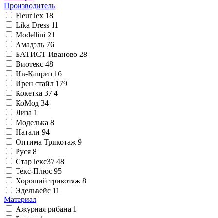
Производитель
FleurTex
18
Lika Dress
11
Modellini
21
Амадэль
76
БАТИСТ Иваново
28
Виотекс
48
Ив-Каприз
16
Ирен стайл
179
Кокетка 37
4
КоМод
34
Лиза
1
Моделька
8
Натали
94
Оптима Трикотаж
9
Руся
8
СтарТекс37
48
Текс-Плюс
95
Хороший трикотаж
8
Эдельвейс
11
Материал
Ажурная рибана
1