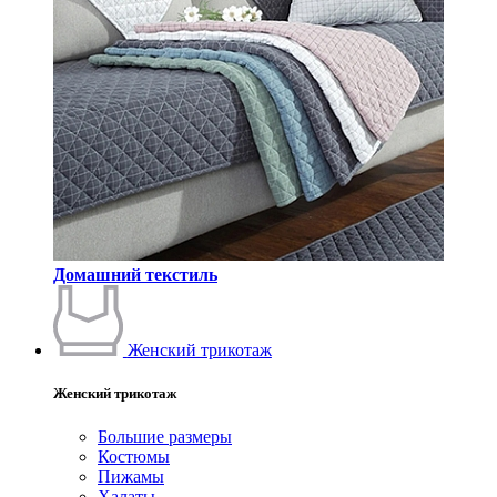
Домашний текстиль
Женский трикотаж
Женский трикотаж
Большие размеры
Костюмы
Пижамы
Халаты