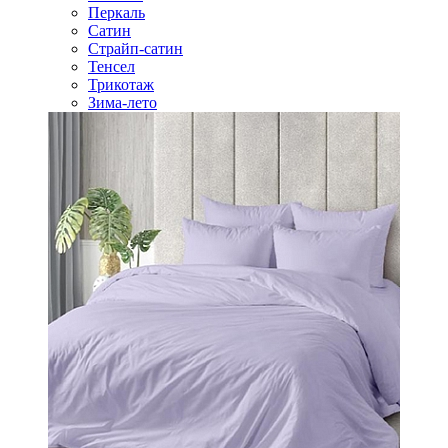
Перкаль
Сатин
Страйп-сатин
Тенсел
Трикотаж
Зима-лето