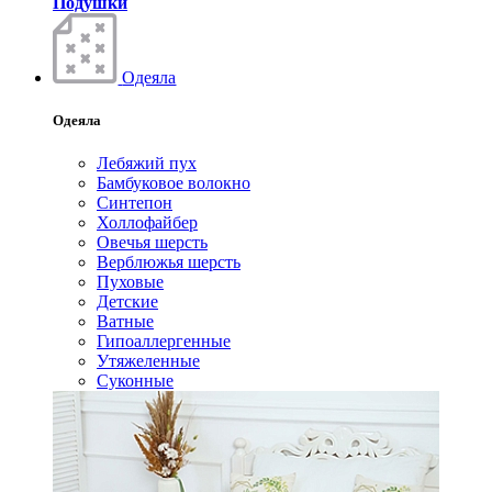
Подушки
Одеяла
Одеяла
Лебяжий пух
Бамбуковое волокно
Синтепон
Холлофайбер
Овечья шерсть
Верблюжья шерсть
Пуховые
Детские
Ватные
Гипоаллергенные
Утяжеленные
Суконные