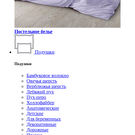
Постельное белье
Подушки
Подушки
Бамбуковое волокно
Овечья шерсть
Верблюжья шерсть
Лебяжий пух
Пух-перо
Холлофайбер
Анатомические
Детские
Для беременных
Декоративные
Дорожные