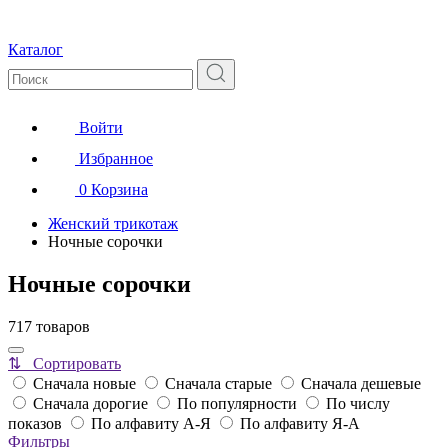
Каталог
Войти
Избранное
0
Корзина
Женский трикотаж
Ночные сорочки
Ночные сорочки
717 товаров
⇅ Сортировать
Сначала новые
Сначала старые
Сначала дешевые
Сначала дорогие
По популярности
По числу
показов
По алфавиту А-Я
По алфавиту Я-А
Фильтры