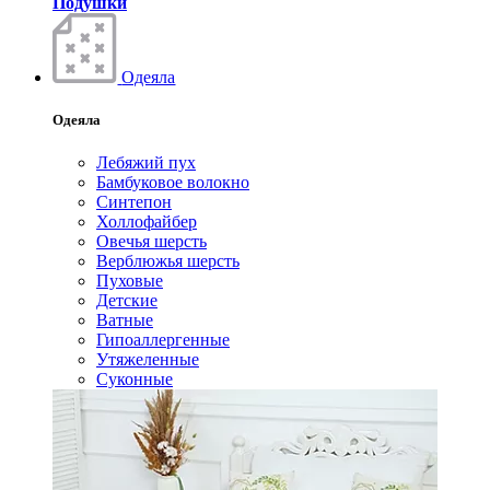
Подушки
Одеяла
Одеяла
Лебяжий пух
Бамбуковое волокно
Синтепон
Холлофайбер
Овечья шерсть
Верблюжья шерсть
Пуховые
Детские
Ватные
Гипоаллергенные
Утяжеленные
Суконные