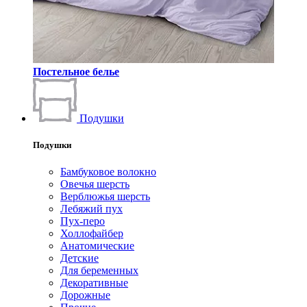
Постельное белье
Подушки
Подушки
Бамбуковое волокно
Овечья шерсть
Верблюжья шерсть
Лебяжий пух
Пух-перо
Холлофайбер
Анатомические
Детские
Для беременных
Декоративные
Дорожные