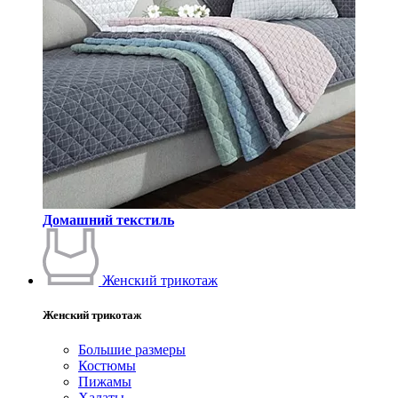
Домашний текстиль
Женский трикотаж
Женский трикотаж
Большие размеры
Костюмы
Пижамы
Халаты