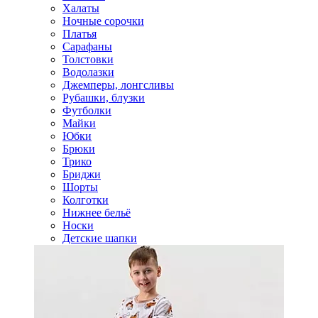
Халаты
Ночные сорочки
Платья
Сарафаны
Толстовки
Водолазки
Джемперы, лонгсливы
Рубашки, блузки
Футболки
Майки
Юбки
Брюки
Трико
Бриджи
Шорты
Колготки
Нижнее бельё
Носки
Детские шапки