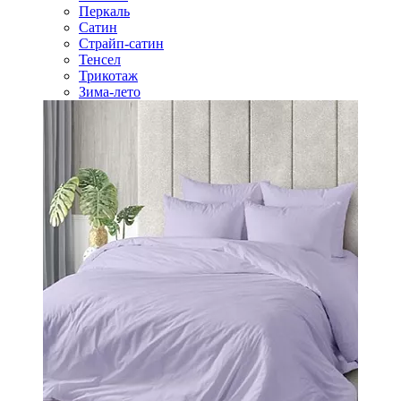
Перкаль
Сатин
Страйп-сатин
Тенсел
Трикотаж
Зима-лето