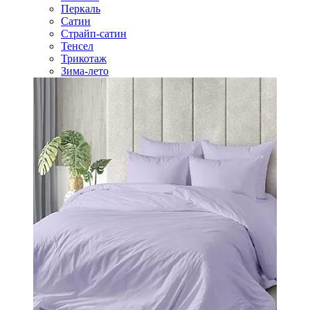
Перкаль
Сатин
Страйп-сатин
Тенсел
Трикотаж
Зима-лето