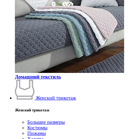
Домашний текстиль
Женский трикотаж
Женский трикотаж
Большие размеры
Костюмы
Пижамы
Халаты