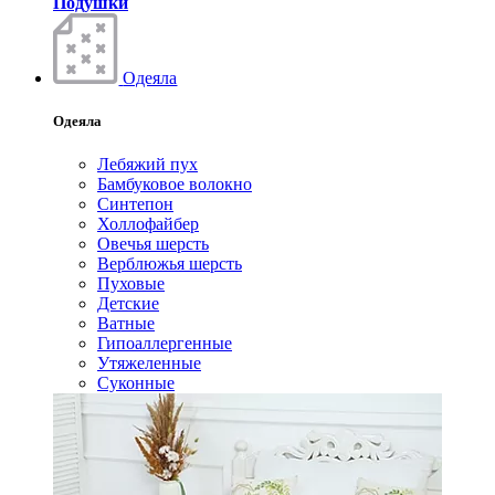
Подушки
Одеяла
Одеяла
Лебяжий пух
Бамбуковое волокно
Синтепон
Холлофайбер
Овечья шерсть
Верблюжья шерсть
Пуховые
Детские
Ватные
Гипоаллергенные
Утяжеленные
Суконные