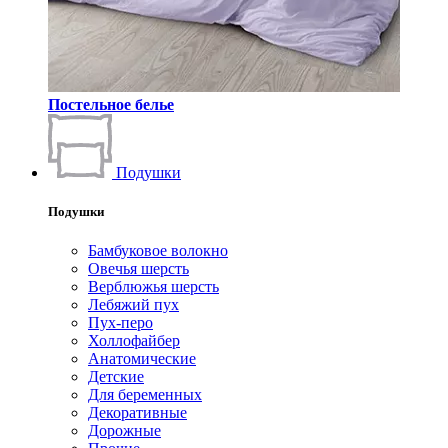
Постельное белье
Подушки
Подушки
Бамбуковое волокно
Овечья шерсть
Верблюжья шерсть
Лебяжий пух
Пух-перо
Холлофайбер
Анатомические
Детские
Для беременных
Декоративные
Дорожные