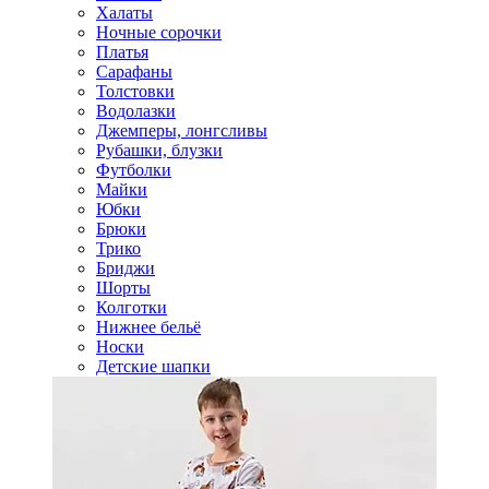
Халаты
Ночные сорочки
Платья
Сарафаны
Толстовки
Водолазки
Джемперы, лонгсливы
Рубашки, блузки
Футболки
Майки
Юбки
Брюки
Трико
Бриджи
Шорты
Колготки
Нижнее бельё
Носки
Детские шапки