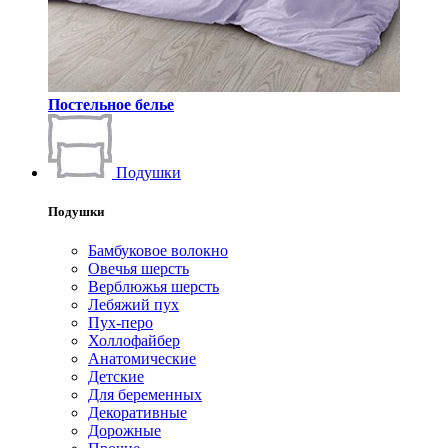
Постельное белье
Подушки
Подушки
Бамбуковое волокно
Овечья шерсть
Верблюжья шерсть
Лебяжий пух
Пух-перо
Холлофайбер
Анатомические
Детские
Для беременных
Декоративные
Дорожные