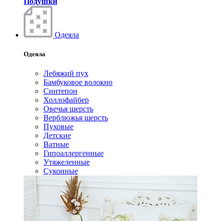
Подушки
Одеяла
Одеяла
Лебяжий пух
Бамбуковое волокно
Синтепон
Холлофайбер
Овечья шерсть
Верблюжья шерсть
Пуховые
Детские
Ватные
Гипоаллергенные
Утяжеленные
Суконные