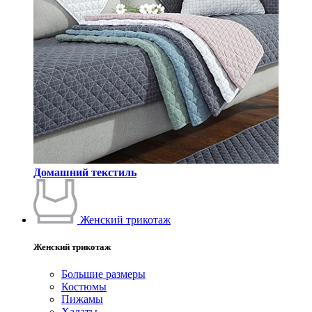
Домашний текстиль
Женский трикотаж
Женский трикотаж
Большие размеры
Костюмы
Пижамы
Халаты