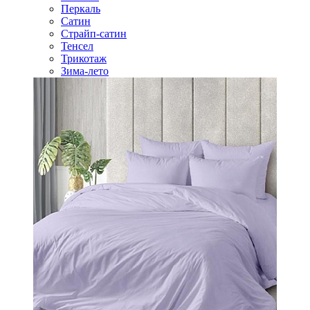
Перкаль
Сатин
Страйп-сатин
Тенсел
Трикотаж
Зима-лето