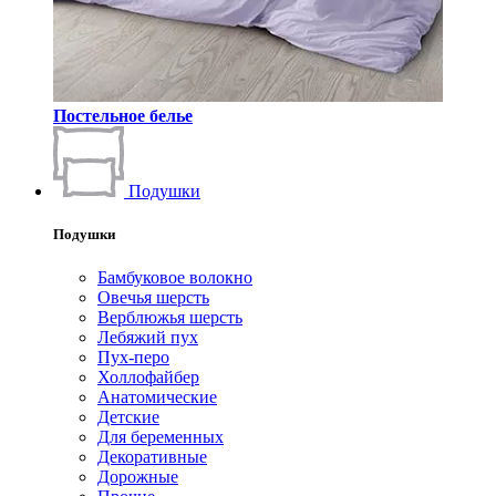
Постельное белье
Подушки
Подушки
Бамбуковое волокно
Овечья шерсть
Верблюжья шерсть
Лебяжий пух
Пух-перо
Холлофайбер
Анатомические
Детские
Для беременных
Декоративные
Дорожные