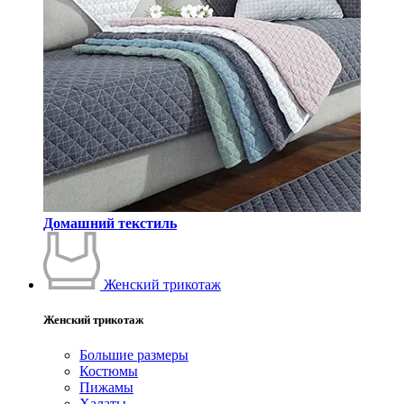
Домашний текстиль
Женский трикотаж
Женский трикотаж
Большие размеры
Костюмы
Пижамы
Халаты