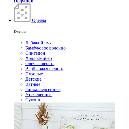
Подушки
Одеяла
Одеяла
Лебяжий пух
Бамбуковое волокно
Синтепон
Холлофайбер
Овечья шерсть
Верблюжья шерсть
Пуховые
Детские
Ватные
Гипоаллергенные
Утяжеленные
Суконные