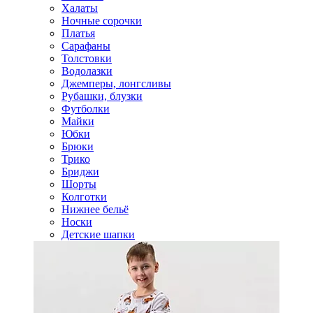
Халаты
Ночные сорочки
Платья
Сарафаны
Толстовки
Водолазки
Джемперы, лонгсливы
Рубашки, блузки
Футболки
Майки
Юбки
Брюки
Трико
Бриджи
Шорты
Колготки
Нижнее бельё
Носки
Детские шапки