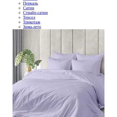
Перкаль
Сатин
Страйп-сатин
Тенсел
Трикотаж
Зима-лето