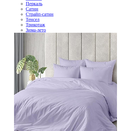
Перкаль
Сатин
Страйп-сатин
Тенсел
Трикотаж
Зима-лето