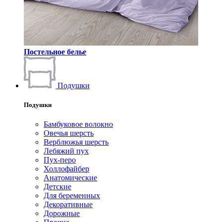
Постельное белье
Подушки
Подушки
Бамбуковое волокно
Овечья шерсть
Верблюжья шерсть
Лебяжий пух
Пух-перо
Холлофайбер
Анатомические
Детские
Для беременных
Декоративные
Дорожные