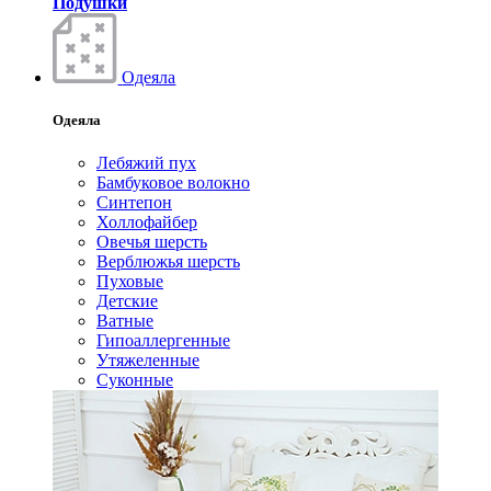
Подушки
Одеяла
Одеяла
Лебяжий пух
Бамбуковое волокно
Синтепон
Холлофайбер
Овечья шерсть
Верблюжья шерсть
Пуховые
Детские
Ватные
Гипоаллергенные
Утяжеленные
Суконные