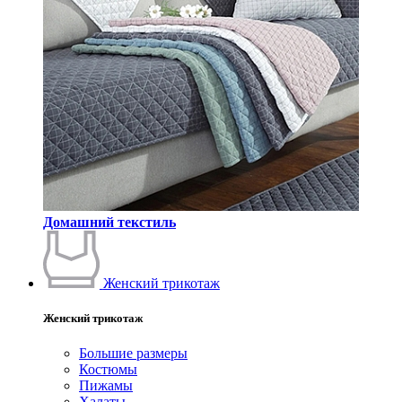
Домашний текстиль
Женский трикотаж
Женский трикотаж
Большие размеры
Костюмы
Пижамы
Халаты