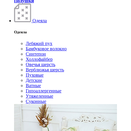
Подушки
Одеяла
Одеяла
Лебяжий пух
Бамбуковое волокно
Синтепон
Холлофайбер
Овечья шерсть
Верблюжья шерсть
Пуховые
Детские
Ватные
Гипоаллергенные
Утяжеленные
Суконные