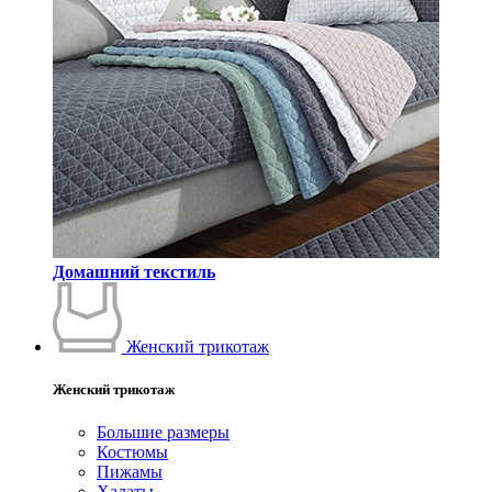
Домашний текстиль
Женский трикотаж
Женский трикотаж
Большие размеры
Костюмы
Пижамы
Халаты