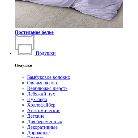
Постельное белье
Подушки
Подушки
Бамбуковое волокно
Овечья шерсть
Верблюжья шерсть
Лебяжий пух
Пух-перо
Холлофайбер
Анатомические
Детские
Для беременных
Декоративные
Дорожные