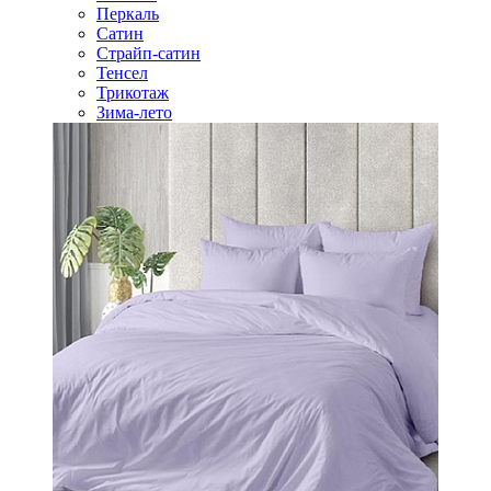
Перкаль
Сатин
Страйп-сатин
Тенсел
Трикотаж
Зима-лето