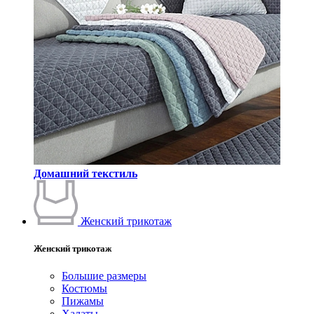
Домашний текстиль
Женский трикотаж
Женский трикотаж
Большие размеры
Костюмы
Пижамы
Халаты