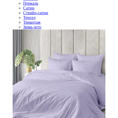
Перкаль
Сатин
Страйп-сатин
Тенсел
Трикотаж
Зима-лето