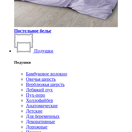
Постельное белье
Подушки
Подушки
Бамбуковое волокно
Овечья шерсть
Верблюжья шерсть
Лебяжий пух
Пух-перо
Холлофайбер
Анатомические
Детские
Для беременных
Декоративные
Дорожные