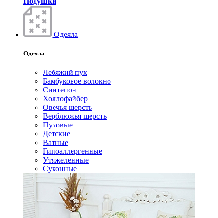
Подушки
Одеяла
Одеяла
Лебяжий пух
Бамбуковое волокно
Синтепон
Холлофайбер
Овечья шерсть
Верблюжья шерсть
Пуховые
Детские
Ватные
Гипоаллергенные
Утяжеленные
Суконные