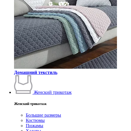
Домашний текстиль
Женский трикотаж
Женский трикотаж
Большие размеры
Костюмы
Пижамы
Халаты