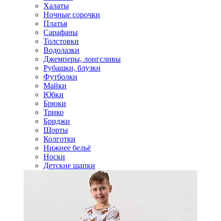
Халаты
Ночные сорочки
Платья
Сарафаны
Толстовки
Водолазки
Джемперы, лонгсливы
Рубашки, блузки
Футболки
Майки
Юбки
Брюки
Трико
Бриджи
Шорты
Колготки
Нижнее бельё
Носки
Детские шапки