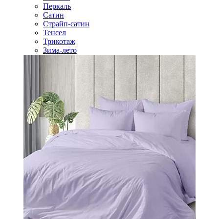
Перкаль
Сатин
Страйп-сатин
Тенсел
Трикотаж
Зима-лето