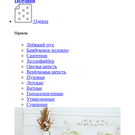
Подушки
Одеяла
Одеяла
Лебяжий пух
Бамбуковое волокно
Синтепон
Холлофайбер
Овечья шерсть
Верблюжья шерсть
Пуховые
Детские
Ватные
Гипоаллергенные
Утяжеленные
Суконные