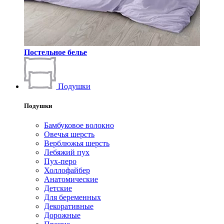
Постельное белье
Подушки
Подушки
Бамбуковое волокно
Овечья шерсть
Верблюжья шерсть
Лебяжий пух
Пух-перо
Холлофайбер
Анатомические
Детские
Для беременных
Декоративные
Дорожные