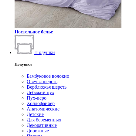
Постельное белье
Подушки
Подушки
Бамбуковое волокно
Овечья шерсть
Верблюжья шерсть
Лебяжий пух
Пух-перо
Холлофайбер
Анатомические
Детские
Для беременных
Декоративные
Дорожные