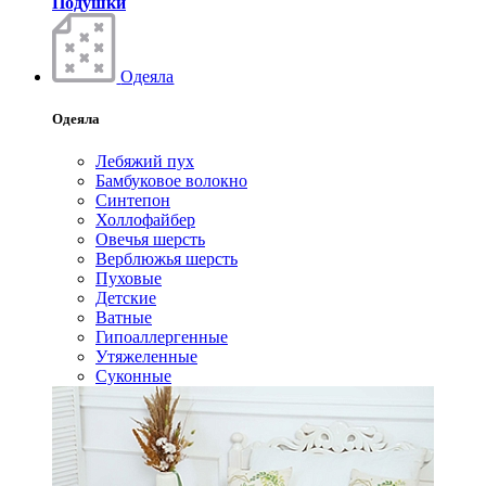
Подушки
Одеяла
Одеяла
Лебяжий пух
Бамбуковое волокно
Синтепон
Холлофайбер
Овечья шерсть
Верблюжья шерсть
Пуховые
Детские
Ватные
Гипоаллергенные
Утяжеленные
Суконные