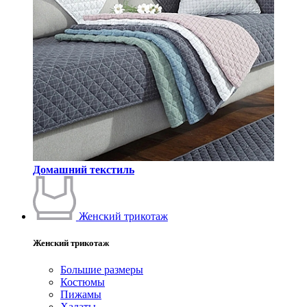
Домашний текстиль
Женский трикотаж
Женский трикотаж
Большие размеры
Костюмы
Пижамы
Халаты