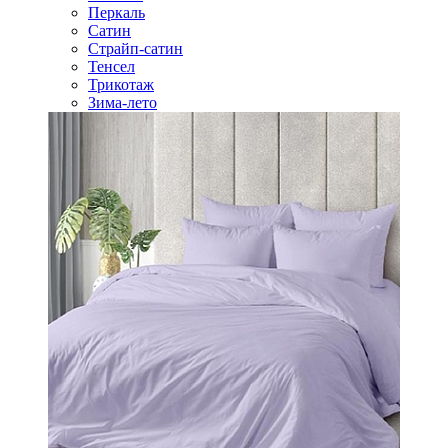
Перкаль
Сатин
Страйп-сатин
Тенсел
Трикотаж
Зима-лето