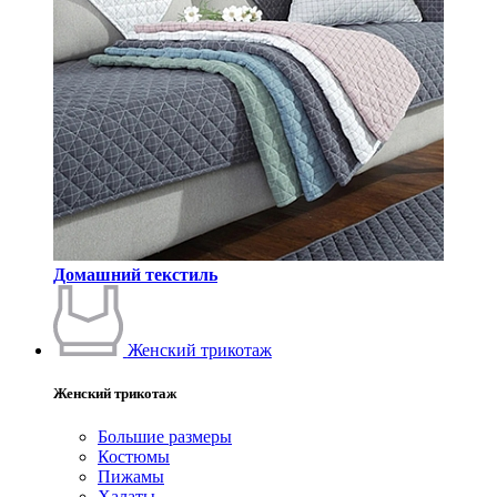
Домашний текстиль
Женский трикотаж
Женский трикотаж
Большие размеры
Костюмы
Пижамы
Халаты