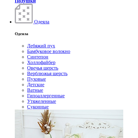
Подушки
Одеяла
Одеяла
Лебяжий пух
Бамбуковое волокно
Синтепон
Холлофайбер
Овечья шерсть
Верблюжья шерсть
Пуховые
Детские
Ватные
Гипоаллергенные
Утяжеленные
Суконные