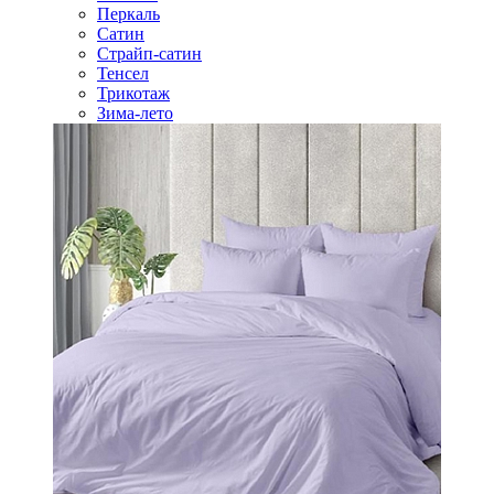
Перкаль
Сатин
Страйп-сатин
Тенсел
Трикотаж
Зима-лето