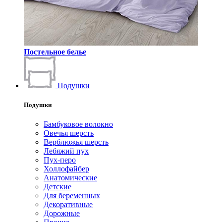
Постельное белье
Подушки
Подушки
Бамбуковое волокно
Овечья шерсть
Верблюжья шерсть
Лебяжий пух
Пух-перо
Холлофайбер
Анатомические
Детские
Для беременных
Декоративные
Дорожные