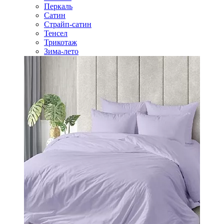
Перкаль
Сатин
Страйп-сатин
Тенсел
Трикотаж
Зима-лето