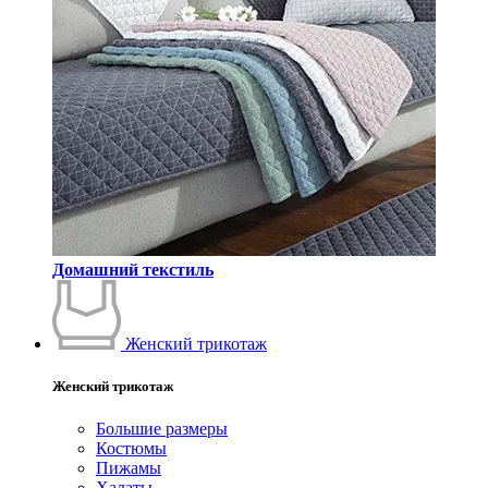
Домашний текстиль
Женский трикотаж
Женский трикотаж
Большие размеры
Костюмы
Пижамы
Халаты