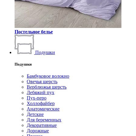
Постельное белье
Подушки
Подушки
Бамбуковое волокно
Овечья шерсть
Верблюжья шерсть
Лебяжий пух
Пух-перо
Холлофайбер
Анатомические
Детские
Для беременных
Декоративные
Дорожные