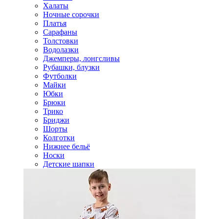
Халаты
Ночные сорочки
Платья
Сарафаны
Толстовки
Водолазки
Джемперы, лонгсливы
Рубашки, блузки
Футболки
Майки
Юбки
Брюки
Трико
Бриджи
Шорты
Колготки
Нижнее бельё
Носки
Детские шапки