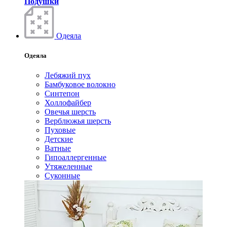
Подушки
Одеяла
Одеяла
Лебяжий пух
Бамбуковое волокно
Синтепон
Холлофайбер
Овечья шерсть
Верблюжья шерсть
Пуховые
Детские
Ватные
Гипоаллергенные
Утяжеленные
Суконные