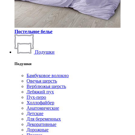
Постельное белье
Подушки
Подушки
Бамбуковое волокно
Овечья шерсть
Верблюжья шерсть
Лебяжий пух
Пух-перо
Холлофайбер
Анатомические
Детские
Для беременных
Декоративные
Дорожные