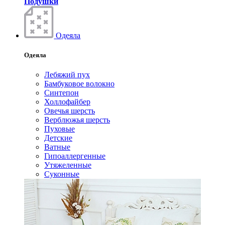
Подушки
Одеяла
Одеяла
Лебяжий пух
Бамбуковое волокно
Синтепон
Холлофайбер
Овечья шерсть
Верблюжья шерсть
Пуховые
Детские
Ватные
Гипоаллергенные
Утяжеленные
Суконные