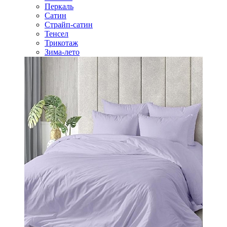
Перкаль
Сатин
Страйп-сатин
Тенсел
Трикотаж
Зима-лето