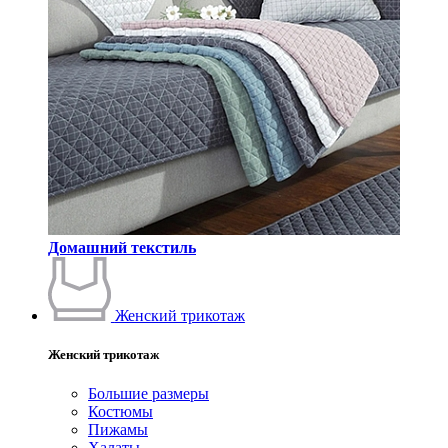
Домашний текстиль
Женский трикотаж
Женский трикотаж
Большие размеры
Костюмы
Пижамы
Халаты