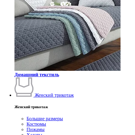
Домашний текстиль
Женский трикотаж
Женский трикотаж
Большие размеры
Костюмы
Пижамы
Халаты