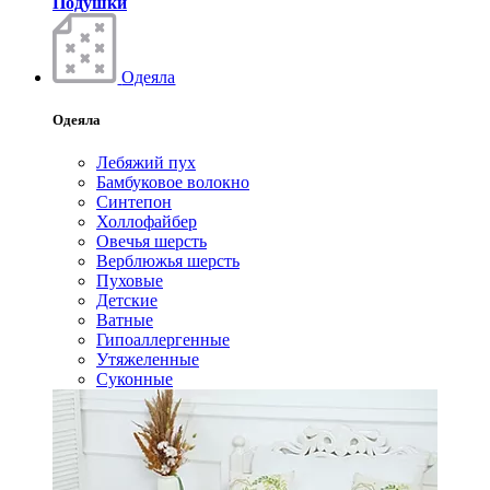
Подушки
Одеяла
Одеяла
Лебяжий пух
Бамбуковое волокно
Синтепон
Холлофайбер
Овечья шерсть
Верблюжья шерсть
Пуховые
Детские
Ватные
Гипоаллергенные
Утяжеленные
Суконные