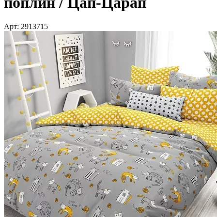
поплин / Цап-Царап
Арт: 2913715