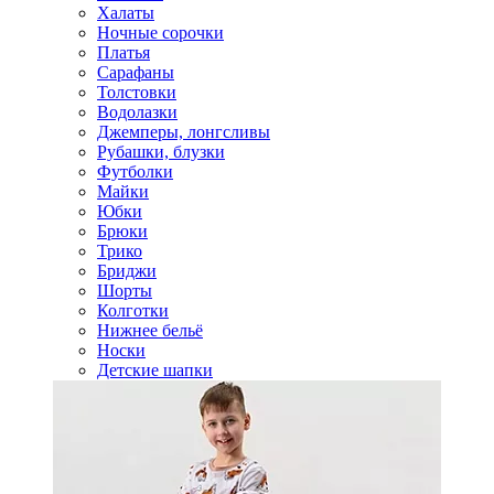
Халаты
Ночные сорочки
Платья
Сарафаны
Толстовки
Водолазки
Джемперы, лонгсливы
Рубашки, блузки
Футболки
Майки
Юбки
Брюки
Трико
Бриджи
Шорты
Колготки
Нижнее бельё
Носки
Детские шапки