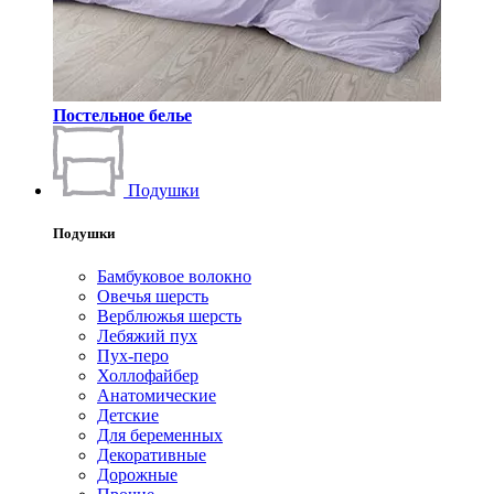
Постельное белье
Подушки
Подушки
Бамбуковое волокно
Овечья шерсть
Верблюжья шерсть
Лебяжий пух
Пух-перо
Холлофайбер
Анатомические
Детские
Для беременных
Декоративные
Дорожные