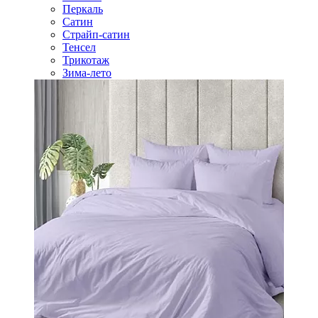
Перкаль
Сатин
Страйп-сатин
Тенсел
Трикотаж
Зима-лето