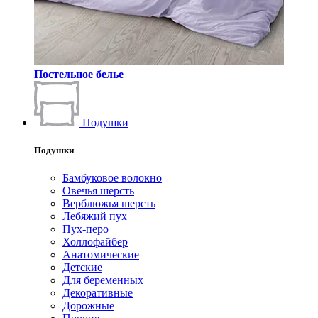
Постельное белье
Подушки
Подушки
Бамбуковое волокно
Овечья шерсть
Верблюжья шерсть
Лебяжий пух
Пух-перо
Холлофайбер
Анатомические
Детские
Для беременных
Декоративные
Дорожные