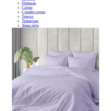
Перкаль
Сатин
Страйп-сатин
Тенсел
Трикотаж
Зима-лето