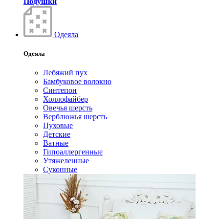
Подушки
Одеяла
Одеяла
Лебяжий пух
Бамбуковое волокно
Синтепон
Холлофайбер
Овечья шерсть
Верблюжья шерсть
Пуховые
Детские
Ватные
Гипоаллергенные
Утяжеленные
Суконные