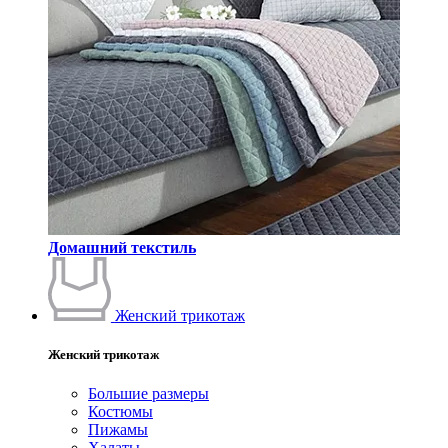
Домашний текстиль
Женский трикотаж
Женский трикотаж
Большие размеры
Костюмы
Пижамы
Халаты