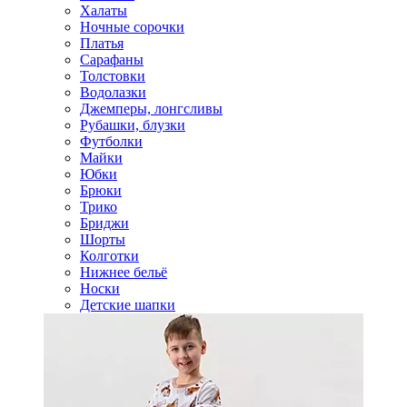
Халаты
Ночные сорочки
Платья
Сарафаны
Толстовки
Водолазки
Джемперы, лонгсливы
Рубашки, блузки
Футболки
Майки
Юбки
Брюки
Трико
Бриджи
Шорты
Колготки
Нижнее бельё
Носки
Детские шапки