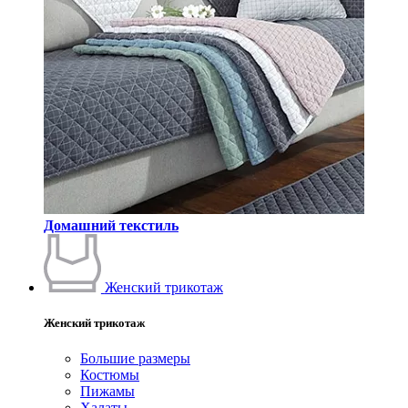
Домашний текстиль
Женский трикотаж
Женский трикотаж
Большие размеры
Костюмы
Пижамы
Халаты