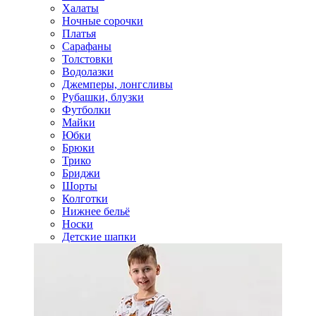
Халаты
Ночные сорочки
Платья
Сарафаны
Толстовки
Водолазки
Джемперы, лонгсливы
Рубашки, блузки
Футболки
Майки
Юбки
Брюки
Трико
Бриджи
Шорты
Колготки
Нижнее бельё
Носки
Детские шапки