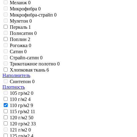
Меланж
0
Микрофибра
0
Микрофибра-страйп
0
Мулетон
0
Перкаль
1
Полисатин
0
Поплин
2
Рогожка
0
Сатин
0
Страйп-сатин
0
Трикотажное полотно
0
Хлопковая ткань
6
Наполнитель
Синтепон
0
Плотность
105 гр/м2
0
110 г/м2
4
110 гр/м2
9
115 гр/м2
11
120 г/м2
50
120 гр/м2
33
121 г/м2
0
125 гр/м2
4