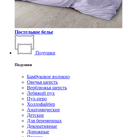
Постельное белье
Подушки
Подушки
Бамбуковое волокно
Овечья шерсть
Верблюжья шерсть
Лебяжий пух
Пух-перо
Холлофайбер
Анатомические
Детские
Для беременных
Декоративные
Дорожные