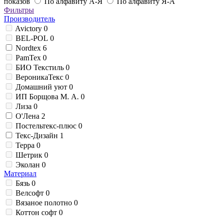
показов
По алфавиту А-Я
По алфавиту Я-А
Фильтры
Производитель
Avictory
0
BEL-POL
0
Nordtex
6
PamTex
0
БИО Текстиль
0
ВероникаТекс
0
Домашний уют
0
ИП Борщова М. А.
0
Лиза
0
О'Лена
2
Постельтекс-плюс
0
Текс-Дизайн
1
Терра
0
Шетрик
0
Эколан
0
Материал
Бязь
0
Велсофт
0
Вязаное полотно
0
Коттон софт
0