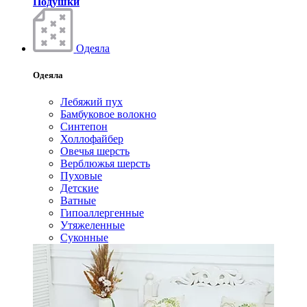
Подушки
Одеяла
Одеяла
Лебяжий пух
Бамбуковое волокно
Синтепон
Холлофайбер
Овечья шерсть
Верблюжья шерсть
Пуховые
Детские
Ватные
Гипоаллергенные
Утяжеленные
Суконные