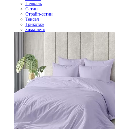
Перкаль
Сатин
Страйп-сатин
Тенсел
Трикотаж
Зима-лето