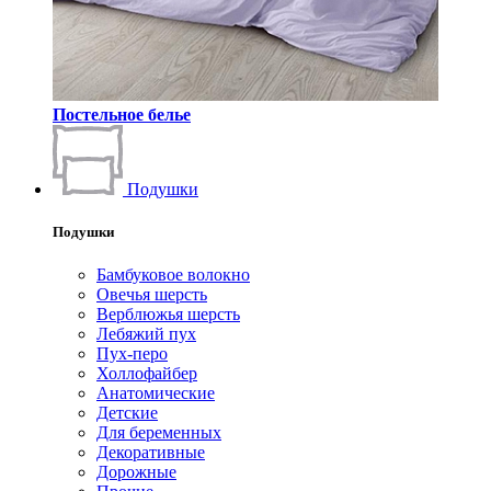
Постельное белье
Подушки
Подушки
Бамбуковое волокно
Овечья шерсть
Верблюжья шерсть
Лебяжий пух
Пух-перо
Холлофайбер
Анатомические
Детские
Для беременных
Декоративные
Дорожные