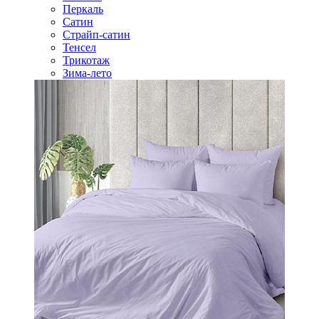
Перкаль
Сатин
Страйп-сатин
Тенсел
Трикотаж
Зима-лето