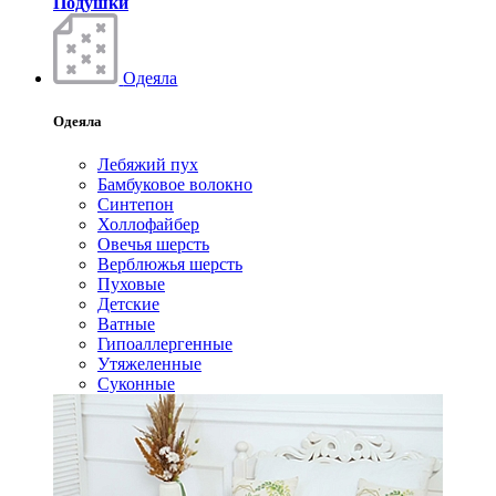
Подушки
Одеяла
Одеяла
Лебяжий пух
Бамбуковое волокно
Синтепон
Холлофайбер
Овечья шерсть
Верблюжья шерсть
Пуховые
Детские
Ватные
Гипоаллергенные
Утяжеленные
Суконные