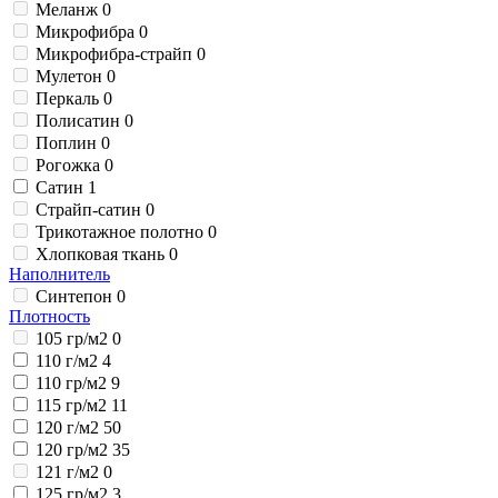
Меланж
0
Микрофибра
0
Микрофибра-страйп
0
Мулетон
0
Перкаль
0
Полисатин
0
Поплин
0
Рогожка
0
Сатин
1
Страйп-сатин
0
Трикотажное полотно
0
Хлопковая ткань
0
Наполнитель
Синтепон
0
Плотность
105 гр/м2
0
110 г/м2
4
110 гр/м2
9
115 гр/м2
11
120 г/м2
50
120 гр/м2
35
121 г/м2
0
125 гр/м2
3