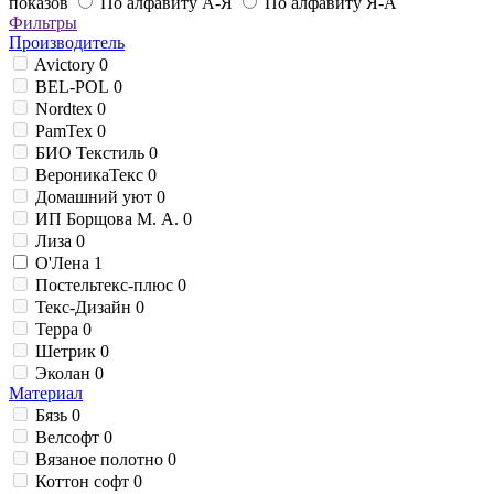
показов
По алфавиту А-Я
По алфавиту Я-А
Фильтры
Производитель
Avictory
0
BEL-POL
0
Nordtex
0
PamTex
0
БИО Текстиль
0
ВероникаТекс
0
Домашний уют
0
ИП Борщова М. А.
0
Лиза
0
О'Лена
1
Постельтекс-плюс
0
Текс-Дизайн
0
Терра
0
Шетрик
0
Эколан
0
Материал
Бязь
0
Велсофт
0
Вязаное полотно
0
Коттон софт
0