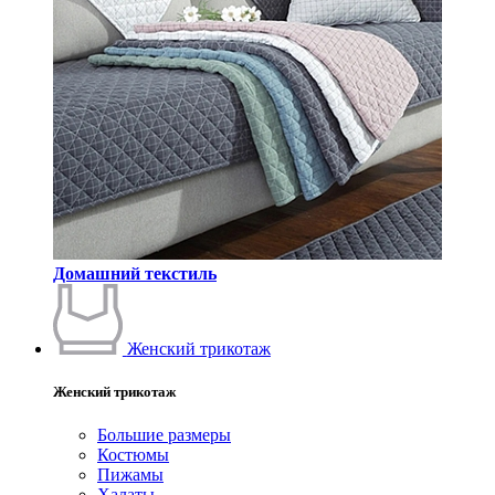
Домашний текстиль
Женский трикотаж
Женский трикотаж
Большие размеры
Костюмы
Пижамы
Халаты