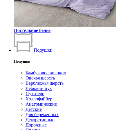
Постельное белье
Подушки
Подушки
Бамбуковое волокно
Овечья шерсть
Верблюжья шерсть
Лебяжий пух
Пух-перо
Холлофайбер
Анатомические
Детские
Для беременных
Декоративные
Дорожные