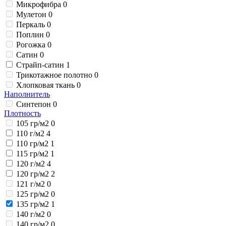
Микрофибра
0
Мулетон
0
Перкаль
0
Поплин
0
Рогожка
0
Сатин
0
Страйп-сатин
1
Трикотажное полотно
0
Хлопковая ткань
0
Наполнитель
Синтепон
0
Плотность
105 гр/м2
0
110 г/м2
4
110 гр/м2
1
115 гр/м2
1
120 г/м2
4
120 гр/м2
2
121 г/м2
0
125 гр/м2
0
135 гр/м2
1
140 г/м2
0
140 гр/м2
0