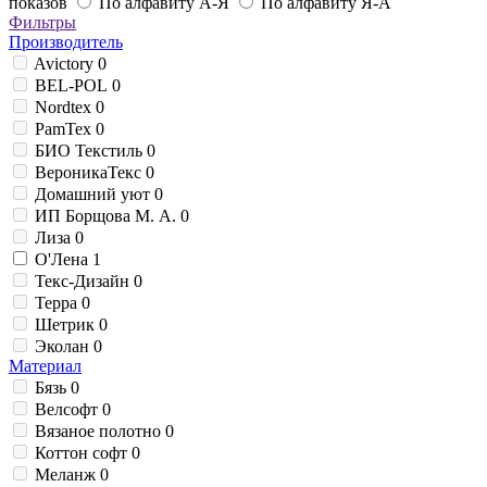
показов
По алфавиту А-Я
По алфавиту Я-А
Фильтры
Производитель
Avictory
0
BEL-POL
0
Nordtex
0
PamTex
0
БИО Текстиль
0
ВероникаТекс
0
Домашний уют
0
ИП Борщова М. А.
0
Лиза
0
О'Лена
1
Текс-Дизайн
0
Терра
0
Шетрик
0
Эколан
0
Материал
Бязь
0
Велсофт
0
Вязаное полотно
0
Коттон софт
0
Меланж
0