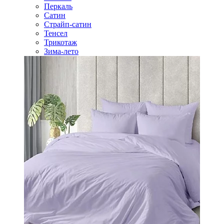
Перкаль
Сатин
Страйп-сатин
Тенсел
Трикотаж
Зима-лето