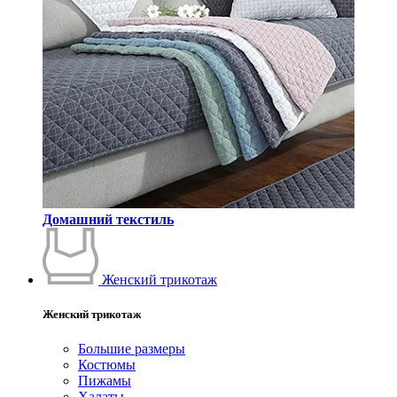
Домашний текстиль
Женский трикотаж
Женский трикотаж
Большие размеры
Костюмы
Пижамы
Халаты