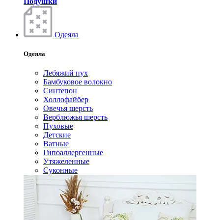
Подушки
Одеяла
Одеяла
Лебяжий пух
Бамбуковое волокно
Синтепон
Холлофайбер
Овечья шерсть
Верблюжья шерсть
Пуховые
Детские
Ватные
Гипоаллергенные
Утяжеленные
Суконные