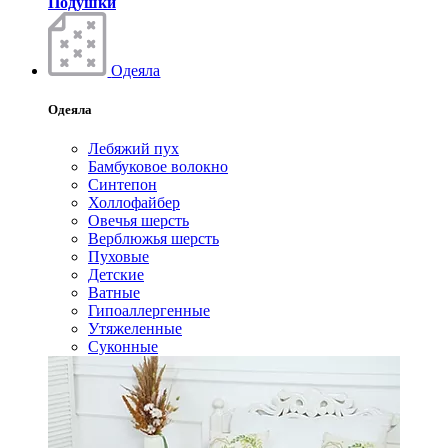
Подушки
Одеяла
Одеяла
Лебяжий пух
Бамбуковое волокно
Синтепон
Холлофайбер
Овечья шерсть
Верблюжья шерсть
Пуховые
Детские
Ватные
Гипоаллергенные
Утяжеленные
Суконные