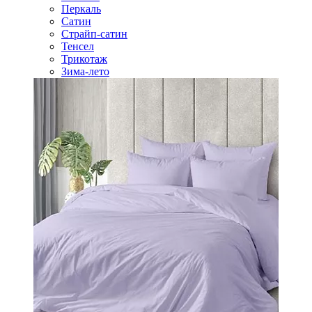
Перкаль
Сатин
Страйп-сатин
Тенсел
Трикотаж
Зима-лето