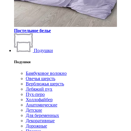
Постельное белье
Подушки
Подушки
Бамбуковое волокно
Овечья шерсть
Верблюжья шерсть
Лебяжий пух
Пух-перо
Холлофайбер
Анатомические
Детские
Для беременных
Декоративные
Дорожные