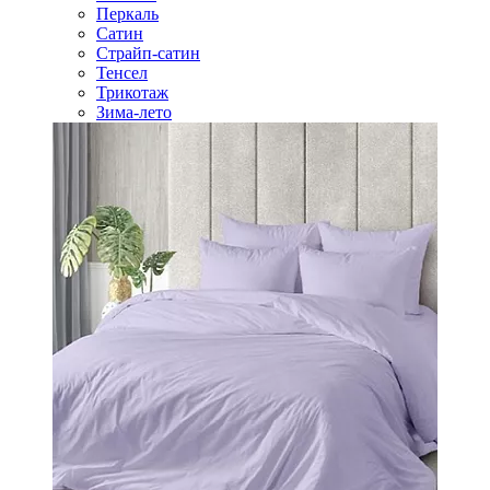
Перкаль
Сатин
Страйп-сатин
Тенсел
Трикотаж
Зима-лето