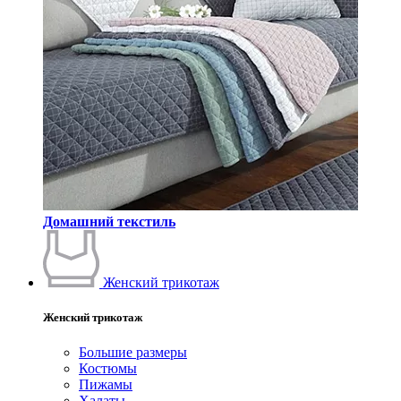
Домашний текстиль
Женский трикотаж
Женский трикотаж
Большие размеры
Костюмы
Пижамы
Халаты