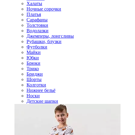
Халаты
Ночные сорочки
Платья
Сарафаны
Толстовки
Водолазки
Джемперы, лонгсливы
Рубашки, блузки
Футболки
Майки
Юбки
Брюки
Трико
Бриджи
Шорты
Колготки
Нижнее бельё
Носки
Детские шапки