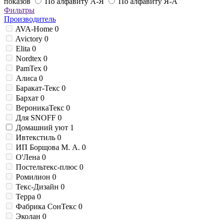
показов
По алфавиту А-Я
По алфавиту Я-А
Фильтры
Производитель
AVA-Home
0
Avictory
0
Elita
0
Nordtex
0
PamTex
0
Алиса
0
Баракат-Текс
0
Бархат
0
ВероникаТекс
0
Для SNOFF
0
Домашний уют
1
Ивтекстиль
0
ИП Борщова М. А.
0
О'Лена
0
Постельтекс-плюс
0
Ромилион
0
Текс-Дизайн
0
Терра
0
Фабрика СонТекс
0
Эколан
0