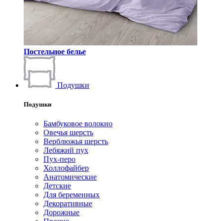
Постельное белье
Подушки
Подушки
Бамбуковое волокно
Овечья шерсть
Верблюжья шерсть
Лебяжий пух
Пух-перо
Холлофайбер
Анатомические
Детские
Для беременных
Декоративные
Дорожные