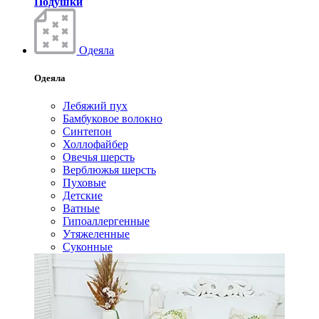
Подушки
Одеяла
Одеяла
Лебяжий пух
Бамбуковое волокно
Синтепон
Холлофайбер
Овечья шерсть
Верблюжья шерсть
Пуховые
Детские
Ватные
Гипоаллергенные
Утяжеленные
Суконные