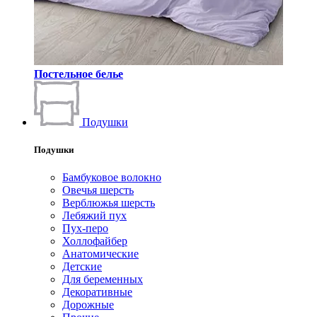
Постельное белье
Подушки
Подушки
Бамбуковое волокно
Овечья шерсть
Верблюжья шерсть
Лебяжий пух
Пух-перо
Холлофайбер
Анатомические
Детские
Для беременных
Декоративные
Дорожные