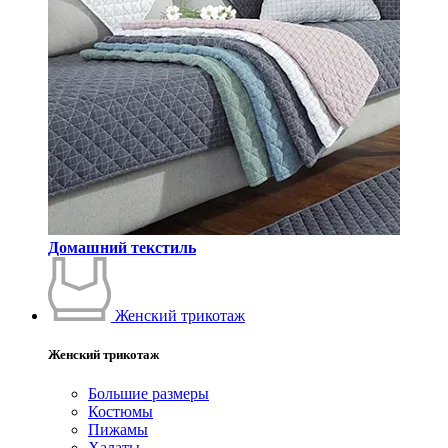
Домашний текстиль
Женский трикотаж
Женский трикотаж
Большие размеры
Костюмы
Пижамы
Халаты