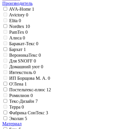
Производитель
AVA-Home
1
Avictory
0
Elita
0
Nordtex
10
PamTex
0
Алиса
0
Баракат-Текс
0
Бархат
1
ВероникаТекс
0
Для SNOFF
0
Домашний уют
0
Ивтекстиль
0
ИП Борщова М. А.
0
О'Лена
1
Постельтекс-плюс
12
Ромилион
0
Текс-Дизайн
7
Терра
0
Фабрика СонТекс
3
Эколан
5
Материал