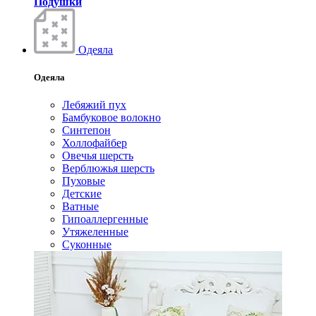
Подушки
Одеяла
Одеяла
Лебяжий пух
Бамбуковое волокно
Синтепон
Холлофайбер
Овечья шерсть
Верблюжья шерсть
Пуховые
Детские
Ватные
Гипоаллергенные
Утяжеленные
Суконные