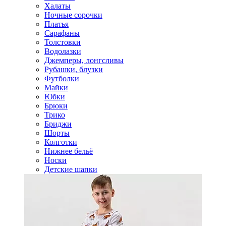
Халаты
Ночные сорочки
Платья
Сарафаны
Толстовки
Водолазки
Джемперы, лонгсливы
Рубашки, блузки
Футболки
Майки
Юбки
Брюки
Трико
Бриджи
Шорты
Колготки
Нижнее бельё
Носки
Детские шапки