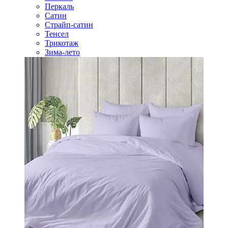
Перкаль
Сатин
Страйп-сатин
Тенсел
Трикотаж
Зима-лето