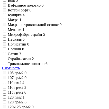
Бязь
5
Вафельное полотно
0
Коттон софт
0
Кулирка
4
Махра
1
Махра на трикотажной основе
0
Меланж
1
Микрофибра-страйп
5
Перкаль
5
Полисатин
0
Поплин
8
Сатин
3
Страйп-сатин
2
Трикотажное полотно
6
Плотность
105 гр/м2
0
107 гр/м2
0
110 г/м2
4
110 гр/м2
2
115 гр/м2
6
120 г/м2
1
120 гр/м2
8
120-125 гр/м2
0