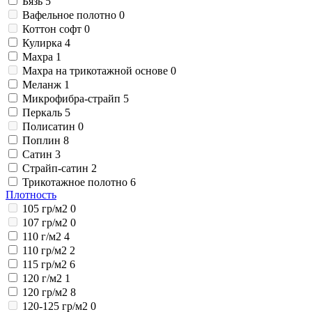
Бязь
5
Вафельное полотно
0
Коттон софт
0
Кулирка
4
Махра
1
Махра на трикотажной основе
0
Меланж
1
Микрофибра-страйп
5
Перкаль
5
Полисатин
0
Поплин
8
Сатин
3
Страйп-сатин
2
Трикотажное полотно
6
Плотность
105 гр/м2
0
107 гр/м2
0
110 г/м2
4
110 гр/м2
2
115 гр/м2
6
120 г/м2
1
120 гр/м2
8
120-125 гр/м2
0