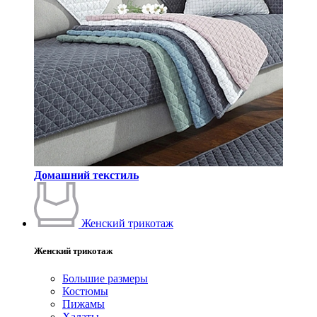
Домашний текстиль
Женский трикотаж
Женский трикотаж
Большие размеры
Костюмы
Пижамы
Халаты