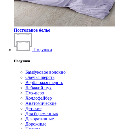
Постельное белье
Подушки
Подушки
Бамбуковое волокно
Овечья шерсть
Верблюжья шерсть
Лебяжий пух
Пух-перо
Холлофайбер
Анатомические
Детские
Для беременных
Декоративные
Дорожные