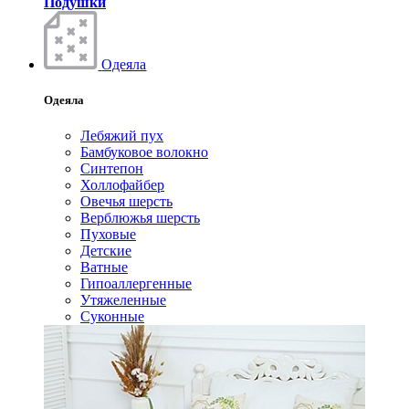
Подушки
Одеяла
Одеяла
Лебяжий пух
Бамбуковое волокно
Синтепон
Холлофайбер
Овечья шерсть
Верблюжья шерсть
Пуховые
Детские
Ватные
Гипоаллергенные
Утяжеленные
Суконные