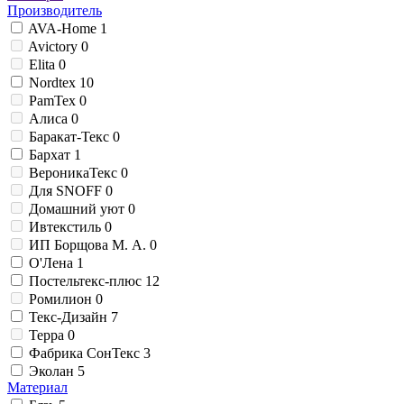
Производитель
AVA-Home
1
Avictory
0
Elita
0
Nordtex
10
PamTex
0
Алиса
0
Баракат-Текс
0
Бархат
1
ВероникаТекс
0
Для SNOFF
0
Домашний уют
0
Ивтекстиль
0
ИП Борщова М. А.
0
О'Лена
1
Постельтекс-плюс
12
Ромилион
0
Текс-Дизайн
7
Терра
0
Фабрика СонТекс
3
Эколан
5
Материал