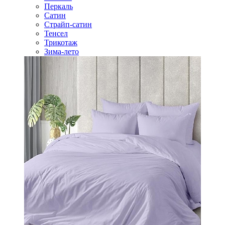
Перкаль
Сатин
Страйп-сатин
Тенсел
Трикотаж
Зима-лето