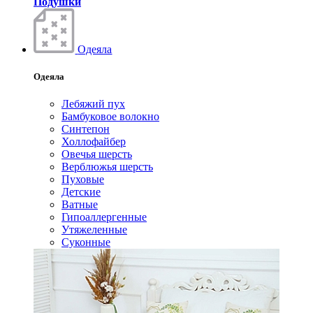
Подушки
Одеяла
Одеяла
Лебяжий пух
Бамбуковое волокно
Синтепон
Холлофайбер
Овечья шерсть
Верблюжья шерсть
Пуховые
Детские
Ватные
Гипоаллергенные
Утяжеленные
Суконные