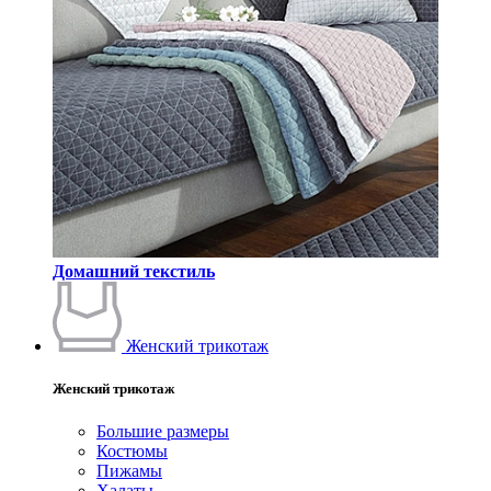
Домашний текстиль
Женский трикотаж
Женский трикотаж
Большие размеры
Костюмы
Пижамы
Халаты