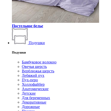
Постельное белье
Подушки
Подушки
Бамбуковое волокно
Овечья шерсть
Верблюжья шерсть
Лебяжий пух
Пух-перо
Холлофайбер
Анатомические
Детские
Для беременных
Декоративные
Дорожные