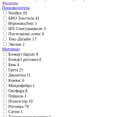
Фильтры
Производитель
Nordtex
93
БИО Текстиль
41
ВероникаТекс
1
ИП Сонгулашвили
3
Постельтекс-плюс
6
Текс-Дизайн
17
Эколан
2
Материал
Блэкаут бархат
8
Блэкаут рогожка
8
Бязь
4
Грета
25
Двунитка
11
Канвас
6
Микрофибра
1
Оксфорд
8
Перкаль
1
Полиэстер
10
Рогожка
78
Сатин
1
Трикотажное полотно
1