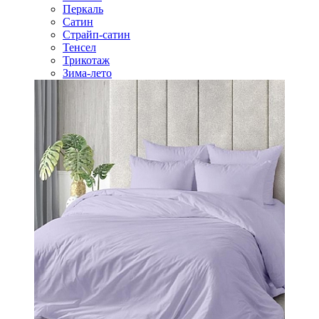
Перкаль
Сатин
Страйп-сатин
Тенсел
Трикотаж
Зима-лето