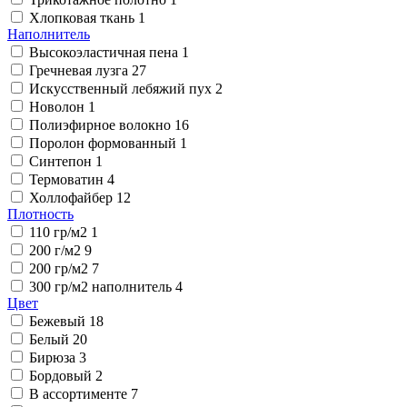
Хлопковая ткань
1
Наполнитель
Высокоэластичная пена
1
Гречневая лузга
27
Искусственный лебяжий пух
2
Новолон
1
Полиэфирное волокно
16
Поролон формованный
1
Синтепон
1
Термоватин
4
Холлофайбер
12
Плотность
110 гр/м2
1
200 г/м2
9
200 гр/м2
7
300 гр/м2 наполнитель
4
Цвет
Бежевый
18
Белый
20
Бирюза
3
Бордовый
2
В ассортименте
7