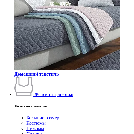
Домашний текстиль
Женский трикотаж
Женский трикотаж
Большие размеры
Костюмы
Пижамы
Халаты