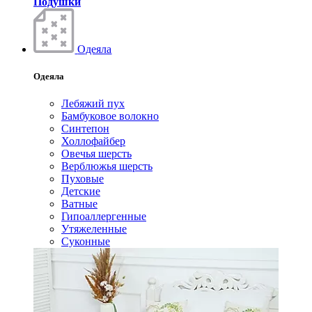
Подушки
Одеяла
Одеяла
Лебяжий пух
Бамбуковое волокно
Синтепон
Холлофайбер
Овечья шерсть
Верблюжья шерсть
Пуховые
Детские
Ватные
Гипоаллергенные
Утяжеленные
Суконные