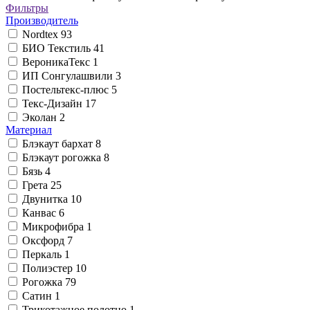
Фильтры
Производитель
Nordtex
93
БИО Текстиль
41
ВероникаТекс
1
ИП Сонгулашвили
3
Постельтекс-плюс
5
Текс-Дизайн
17
Эколан
2
Материал
Блэкаут бархат
8
Блэкаут рогожка
8
Бязь
4
Грета
25
Двунитка
10
Канвас
6
Микрофибра
1
Оксфорд
7
Перкаль
1
Полиэстер
10
Рогожка
79
Сатин
1
Трикотажное полотно
1