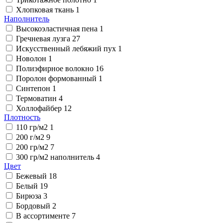
Хлопковая ткань
1
Наполнитель
Высокоэластичная пена
1
Гречневая лузга
27
Искусственный лебяжий пух
1
Новолон
1
Полиэфирное волокно
16
Поролон формованный
1
Синтепон
1
Термоватин
4
Холлофайбер
12
Плотность
110 гр/м2
1
200 г/м2
9
200 гр/м2
7
300 гр/м2 наполнитель
4
Цвет
Бежевый
18
Белый
19
Бирюза
3
Бордовый
2
В ассортименте
7