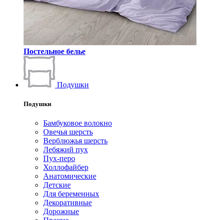
Постельное белье
Подушки
Подушки
Бамбуковое волокно
Овечья шерсть
Верблюжья шерсть
Лебяжий пух
Пух-перо
Холлофайбер
Анатомические
Детские
Для беременных
Декоративные
Дорожные