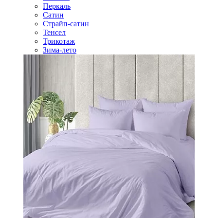
Перкаль
Сатин
Страйп-сатин
Тенсел
Трикотаж
Зима-лето