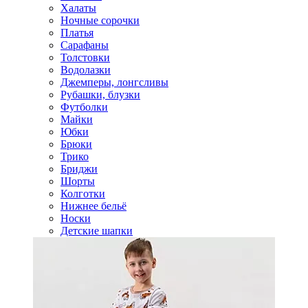
Халаты
Ночные сорочки
Платья
Сарафаны
Толстовки
Водолазки
Джемперы, лонгсливы
Рубашки, блузки
Футболки
Майки
Юбки
Брюки
Трико
Бриджи
Шорты
Колготки
Нижнее бельё
Носки
Детские шапки