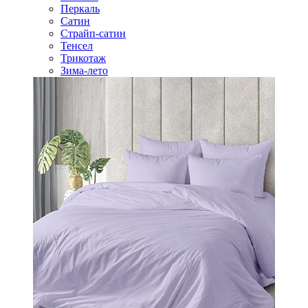
Перкаль
Сатин
Страйп-сатин
Тенсел
Трикотаж
Зима-лето