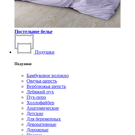
Постельное белье
Подушки
Подушки
Бамбуковое волокно
Овечья шерсть
Верблюжья шерсть
Лебяжий пух
Пух-перо
Холлофайбер
Анатомические
Детские
Для беременных
Декоративные
Дорожные