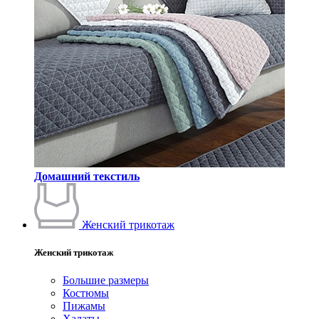
Домашний текстиль
Женский трикотаж
Женский трикотаж
Большие размеры
Костюмы
Пижамы
Халаты