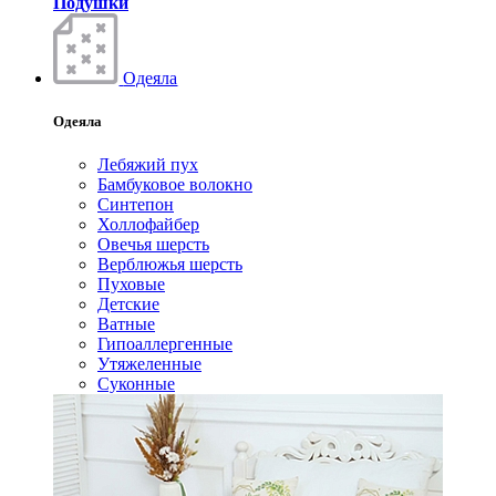
Подушки
Одеяла
Одеяла
Лебяжий пух
Бамбуковое волокно
Синтепон
Холлофайбер
Овечья шерсть
Верблюжья шерсть
Пуховые
Детские
Ватные
Гипоаллергенные
Утяжеленные
Суконные