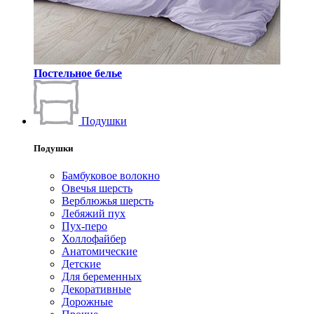
Постельное белье
Подушки
Подушки
Бамбуковое волокно
Овечья шерсть
Верблюжья шерсть
Лебяжий пух
Пух-перо
Холлофайбер
Анатомические
Детские
Для беременных
Декоративные
Дорожные