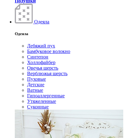
Подушки
Одеяла
Одеяла
Лебяжий пух
Бамбуковое волокно
Синтепон
Холлофайбер
Овечья шерсть
Верблюжья шерсть
Пуховые
Детские
Ватные
Гипоаллергенные
Утяжеленные
Суконные