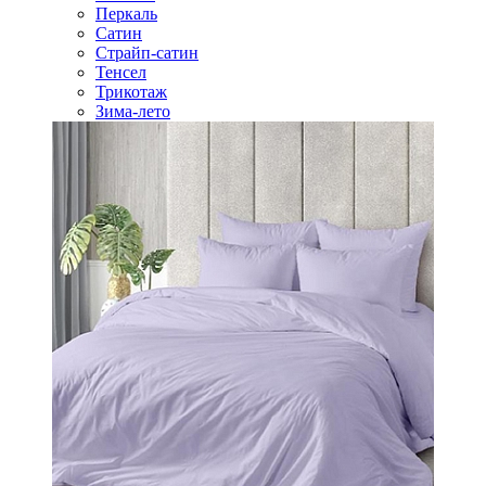
Перкаль
Сатин
Страйп-сатин
Тенсел
Трикотаж
Зима-лето