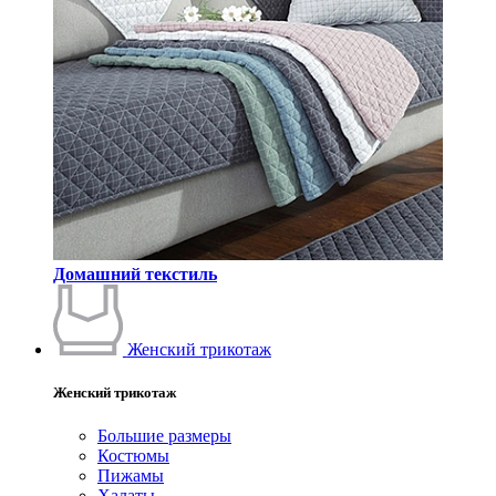
Домашний текстиль
Женский трикотаж
Женский трикотаж
Большие размеры
Костюмы
Пижамы
Халаты