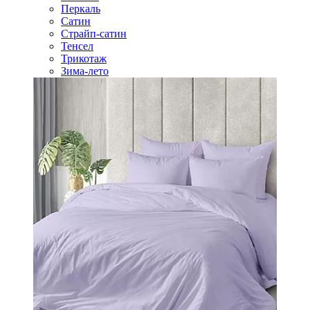
Перкаль
Сатин
Страйп-сатин
Тенсел
Трикотаж
Зима-лето