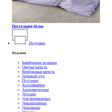
Постельное белье
Подушки
Подушки
Бамбуковое волокно
Овечья шерсть
Верблюжья шерсть
Лебяжий пух
Пух-перо
Холлофайбер
Анатомические
Детские
Для беременных
Декоративные
Дорожные