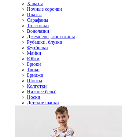
Халаты
Ночные сорочки
Платья
Сарафаны
Толстовки
Водолазки
Джемперы, лонгсливы
Рубашки, блузки
Футболки
Майки
Юбки
Брюки
Трико
Бриджи
Шорты
Колготки
Нижнее бельё
Носки
Детские шапки