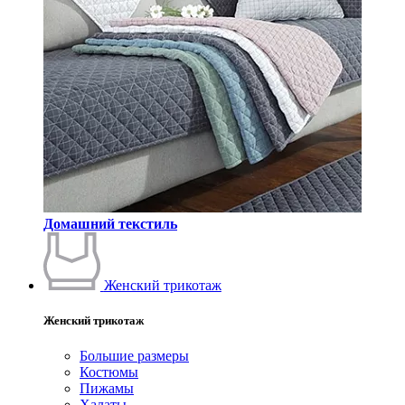
Домашний текстиль
Женский трикотаж
Женский трикотаж
Большие размеры
Костюмы
Пижамы
Халаты