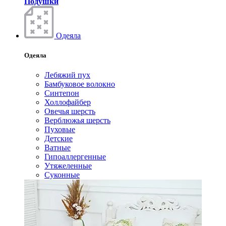
Подушки
Одеяла
Одеяла
Лебяжий пух
Бамбуковое волокно
Синтепон
Холлофайбер
Овечья шерсть
Верблюжья шерсть
Пуховые
Детские
Ватные
Гипоаллергенные
Утяжеленные
Суконные