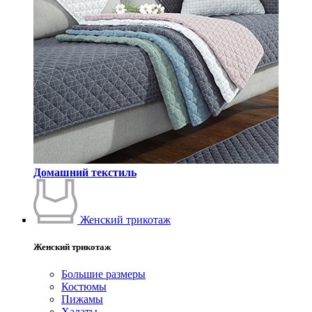
Домашний текстиль
Женский трикотаж
Женский трикотаж
Большие размеры
Костюмы
Пижамы
Халаты