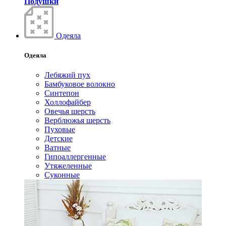
Подушки
Одеяла
Одеяла
Лебяжий пух
Бамбуковое волокно
Синтепон
Холлофайбер
Овечья шерсть
Верблюжья шерсть
Пуховые
Детские
Ватные
Гипоаллергенные
Утяжеленные
Суконные