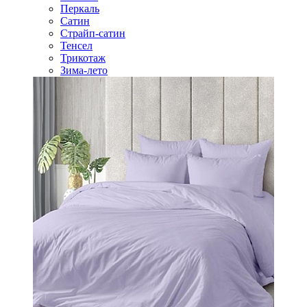
Перкаль
Сатин
Страйп-сатин
Тенсел
Трикотаж
Зима-лето