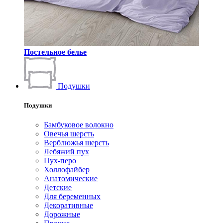
Постельное белье
Подушки
Подушки
Бамбуковое волокно
Овечья шерсть
Верблюжья шерсть
Лебяжий пух
Пух-перо
Холлофайбер
Анатомические
Детские
Для беременных
Декоративные
Дорожные