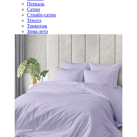
Перкаль
Сатин
Страйп-сатин
Тенсел
Трикотаж
Зима-лето