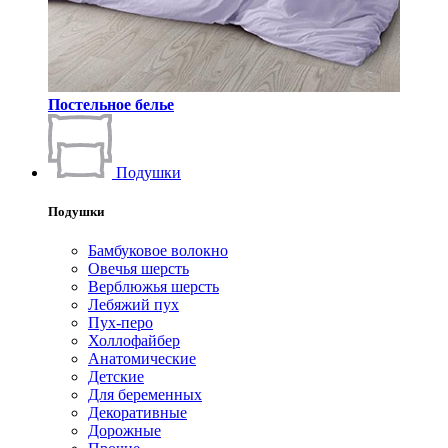
Постельное белье
Подушки
Подушки
Бамбуковое волокно
Овечья шерсть
Верблюжья шерсть
Лебяжий пух
Пух-перо
Холлофайбер
Анатомические
Детские
Для беременных
Декоративные
Дорожные