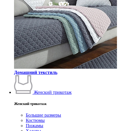
Домашний текстиль
Женский трикотаж
Женский трикотаж
Большие размеры
Костюмы
Пижамы
Халаты