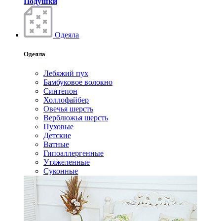
Подушки
Одеяла
Одеяла
Лебяжий пух
Бамбуковое волокно
Синтепон
Холлофайбер
Овечья шерсть
Верблюжья шерсть
Пуховые
Детские
Ватные
Гипоаллергенные
Утяжеленные
Суконные