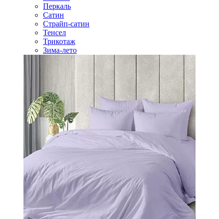
Перкаль
Сатин
Страйп-сатин
Тенсел
Трикотаж
Зима-лето