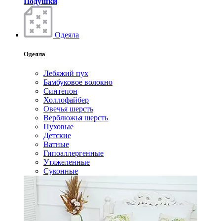
Подушки
Одеяла
Одеяла
Лебяжий пух
Бамбуковое волокно
Синтепон
Холлофайбер
Овечья шерсть
Верблюжья шерсть
Пуховые
Детские
Ватные
Гипоаллергенные
Утяжеленные
Суконные