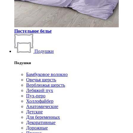
Постельное белье
Подушки
Подушки
Бамбуковое волокно
Овечья шерсть
Верблюжья шерсть
Лебяжий пух
Пух-перо
Холлофайбер
Анатомические
Детские
Для беременных
Декоративные
Дорожные