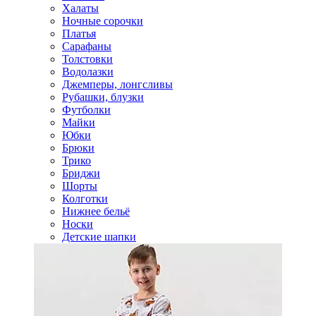
Халаты
Ночные сорочки
Платья
Сарафаны
Толстовки
Водолазки
Джемперы, лонгсливы
Рубашки, блузки
Футболки
Майки
Юбки
Брюки
Трико
Бриджи
Шорты
Колготки
Нижнее бельё
Носки
Детские шапки