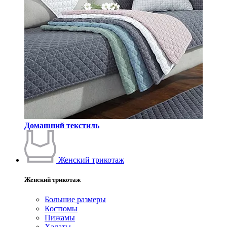
Домашний текстиль
Женский трикотаж
Женский трикотаж
Большие размеры
Костюмы
Пижамы
Халаты