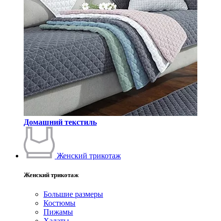
Домашний текстиль
Женский трикотаж
Женский трикотаж
Большие размеры
Костюмы
Пижамы
Халаты