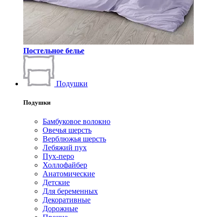
Постельное белье
Подушки
Подушки
Бамбуковое волокно
Овечья шерсть
Верблюжья шерсть
Лебяжий пух
Пух-перо
Холлофайбер
Анатомические
Детские
Для беременных
Декоративные
Дорожные