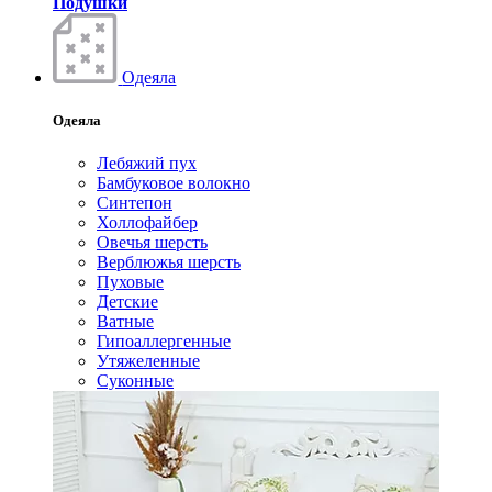
Подушки
Одеяла
Одеяла
Лебяжий пух
Бамбуковое волокно
Синтепон
Холлофайбер
Овечья шерсть
Верблюжья шерсть
Пуховые
Детские
Ватные
Гипоаллергенные
Утяжеленные
Суконные