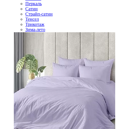
Перкаль
Сатин
Страйп-сатин
Тенсел
Трикотаж
Зима-лето