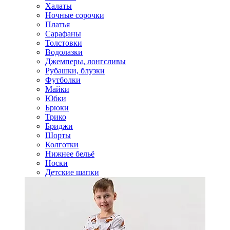
Халаты
Ночные сорочки
Платья
Сарафаны
Толстовки
Водолазки
Джемперы, лонгсливы
Рубашки, блузки
Футболки
Майки
Юбки
Брюки
Трико
Бриджи
Шорты
Колготки
Нижнее бельё
Носки
Детские шапки