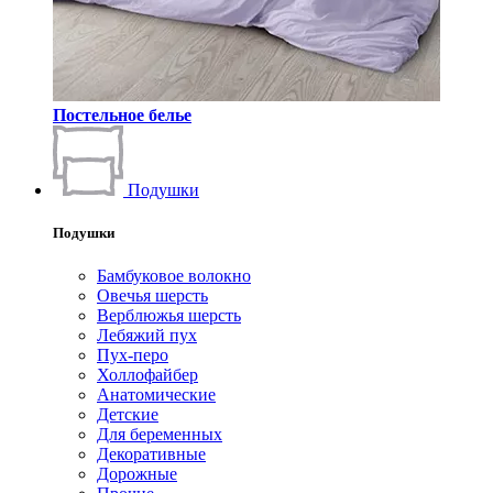
Постельное белье
Подушки
Подушки
Бамбуковое волокно
Овечья шерсть
Верблюжья шерсть
Лебяжий пух
Пух-перо
Холлофайбер
Анатомические
Детские
Для беременных
Декоративные
Дорожные