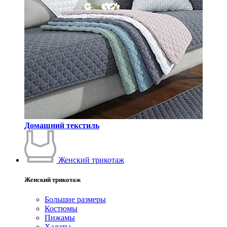
Домашний текстиль
Женский трикотаж
Женский трикотаж
Большие размеры
Костюмы
Пижамы
Халаты