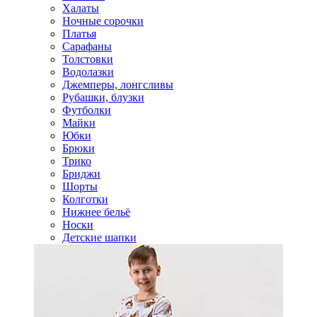
Халаты
Ночные сорочки
Платья
Сарафаны
Толстовки
Водолазки
Джемперы, лонгсливы
Рубашки, блузки
Футболки
Майки
Юбки
Брюки
Трико
Бриджи
Шорты
Колготки
Нижнее бельё
Носки
Детские шапки