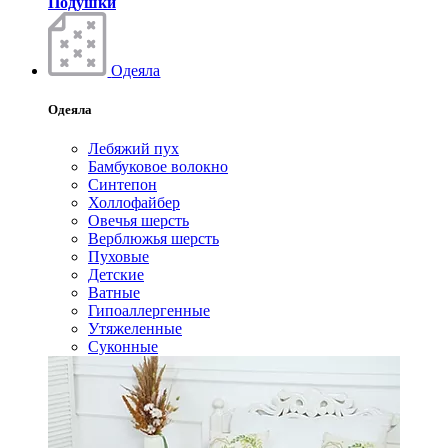
Подушки
Одеяла
Одеяла
Лебяжий пух
Бамбуковое волокно
Синтепон
Холлофайбер
Овечья шерсть
Верблюжья шерсть
Пуховые
Детские
Ватные
Гипоаллергенные
Утяжеленные
Суконные