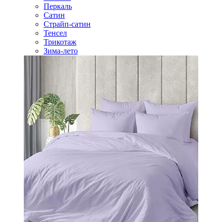
Перкаль
Сатин
Страйп-сатин
Тенсел
Трикотаж
Зима-лето