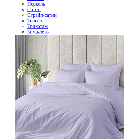
Перкаль
Сатин
Страйп-сатин
Тенсел
Трикотаж
Зима-лето