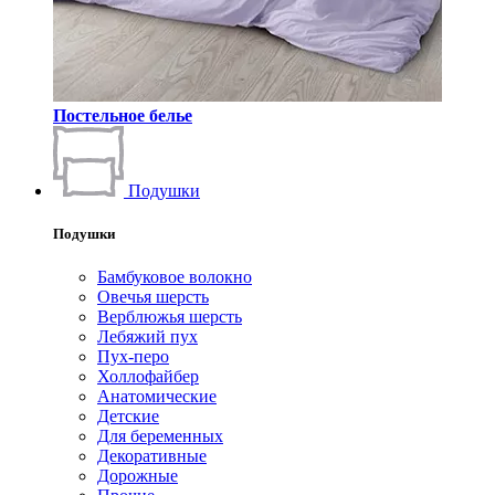
Постельное белье
Подушки
Подушки
Бамбуковое волокно
Овечья шерсть
Верблюжья шерсть
Лебяжий пух
Пух-перо
Холлофайбер
Анатомические
Детские
Для беременных
Декоративные
Дорожные