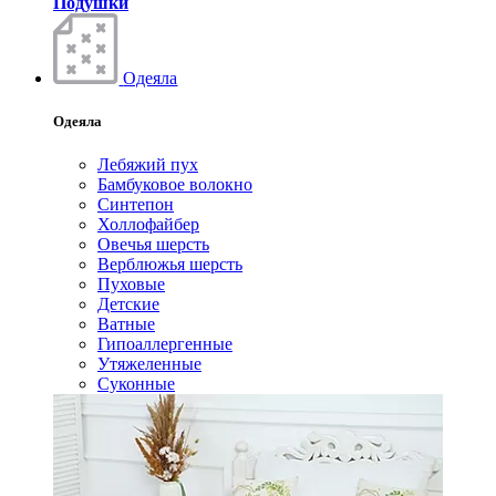
Подушки
Одеяла
Одеяла
Лебяжий пух
Бамбуковое волокно
Синтепон
Холлофайбер
Овечья шерсть
Верблюжья шерсть
Пуховые
Детские
Ватные
Гипоаллергенные
Утяжеленные
Суконные