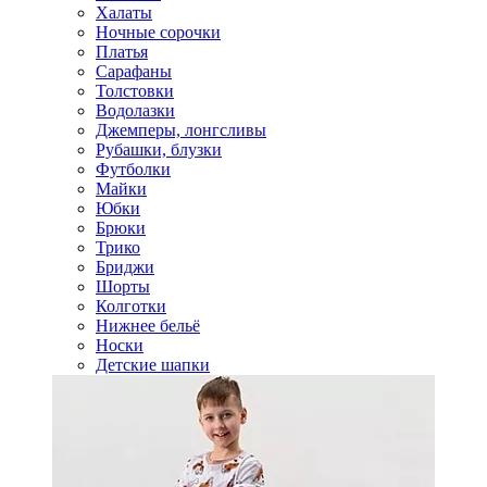
Халаты
Ночные сорочки
Платья
Сарафаны
Толстовки
Водолазки
Джемперы, лонгсливы
Рубашки, блузки
Футболки
Майки
Юбки
Брюки
Трико
Бриджи
Шорты
Колготки
Нижнее бельё
Носки
Детские шапки