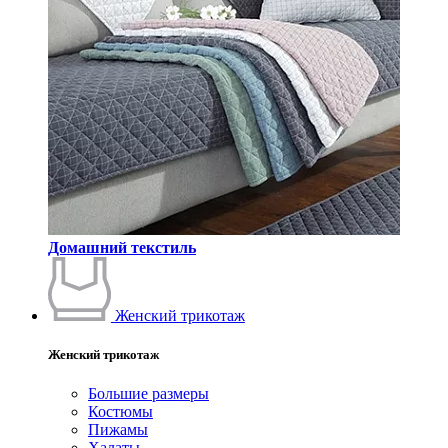
Домашний текстиль
Женский трикотаж
Женский трикотаж
Большие размеры
Костюмы
Пижамы
Халаты