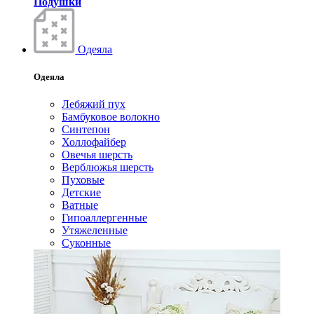
Подушки
Одеяла
Одеяла
Лебяжий пух
Бамбуковое волокно
Синтепон
Холлофайбер
Овечья шерсть
Верблюжья шерсть
Пуховые
Детские
Ватные
Гипоаллергенные
Утяжеленные
Суконные