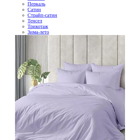
Перкаль
Сатин
Страйп-сатин
Тенсел
Трикотаж
Зима-лето