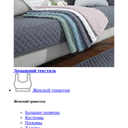
Домашний текстиль
Женский трикотаж
Женский трикотаж
Большие размеры
Костюмы
Пижамы
Халаты