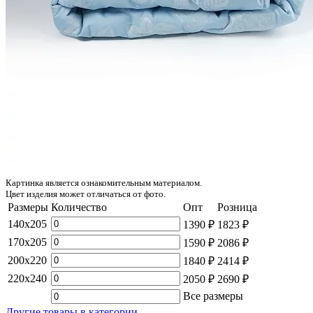
Картинка является ознакомительным материалом.
Цвет изделия может отличаться от фото.
Размеры
Количество
Опт
Розница
140x205
1390 ₽
1823 ₽
170x205
1590 ₽
2086 ₽
200x220
1840 ₽
2414 ₽
220x240
2050 ₽
2690 ₽
Все размеры
Другие товары в категории