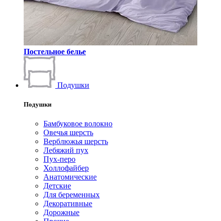
Постельное белье
Подушки
Подушки
Бамбуковое волокно
Овечья шерсть
Верблюжья шерсть
Лебяжий пух
Пух-перо
Холлофайбер
Анатомические
Детские
Для беременных
Декоративные
Дорожные