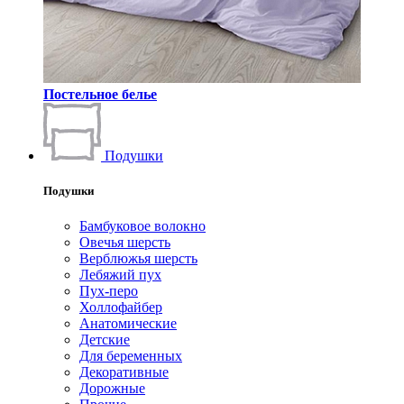
Постельное белье
Подушки
Подушки
Бамбуковое волокно
Овечья шерсть
Верблюжья шерсть
Лебяжий пух
Пух-перо
Холлофайбер
Анатомические
Детские
Для беременных
Декоративные
Дорожные