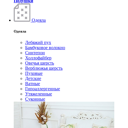
Подушки
Одеяла
Одеяла
Лебяжий пух
Бамбуковое волокно
Синтепон
Холлофайбер
Овечья шерсть
Верблюжья шерсть
Пуховые
Детские
Ватные
Гипоаллергенные
Утяжеленные
Суконные