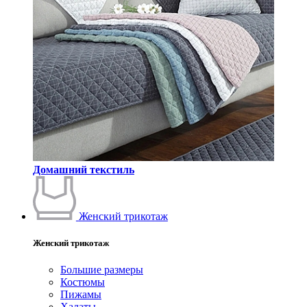
Домашний текстиль
Женский трикотаж
Женский трикотаж
Большие размеры
Костюмы
Пижамы
Халаты