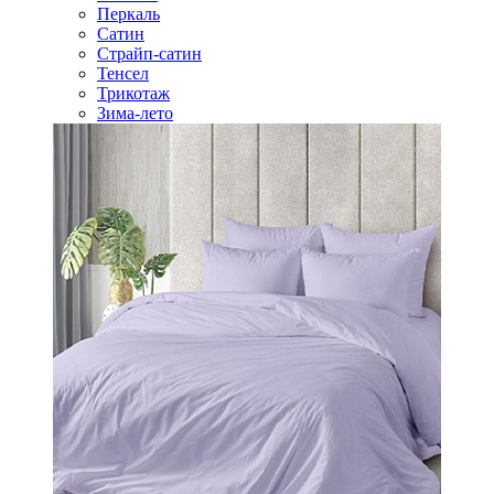
Перкаль
Сатин
Страйп-сатин
Тенсел
Трикотаж
Зима-лето