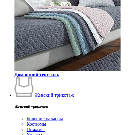
Домашний текстиль
Женский трикотаж
Женский трикотаж
Большие размеры
Костюмы
Пижамы
Халаты