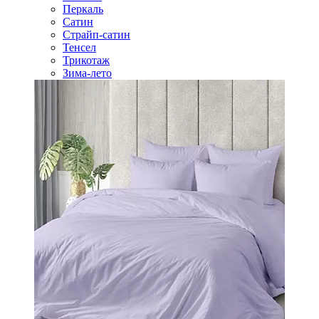
Перкаль
Сатин
Страйп-сатин
Тенсел
Трикотаж
Зима-лето