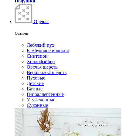
Подушки
Одеяла
Одеяла
Лебяжий пух
Бамбуковое волокно
Синтепон
Холлофайбер
Овечья шерсть
Верблюжья шерсть
Пуховые
Детские
Ватные
Гипоаллергенные
Утяжеленные
Суконные