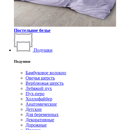
Постельное белье
Подушки
Подушки
Бамбуковое волокно
Овечья шерсть
Верблюжья шерсть
Лебяжий пух
Пух-перо
Холлофайбер
Анатомические
Детские
Для беременных
Декоративные
Дорожные