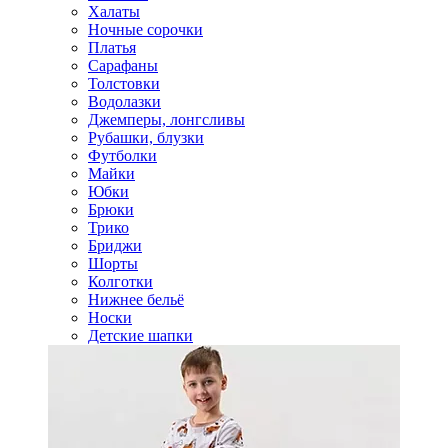
Халаты
Ночные сорочки
Платья
Сарафаны
Толстовки
Водолазки
Джемперы, лонгсливы
Рубашки, блузки
Футболки
Майки
Юбки
Брюки
Трико
Бриджи
Шорты
Колготки
Нижнее бельё
Носки
Детские шапки