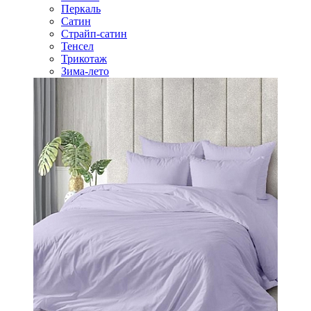
Перкаль
Сатин
Страйп-сатин
Тенсел
Трикотаж
Зима-лето