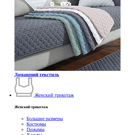
Домашний текстиль
Женский трикотаж
Женский трикотаж
Большие размеры
Костюмы
Пижамы
Халаты