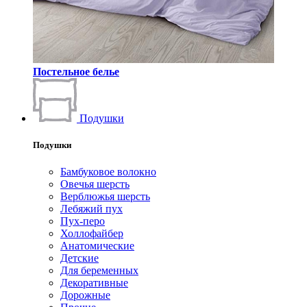
Постельное белье
Подушки
Подушки
Бамбуковое волокно
Овечья шерсть
Верблюжья шерсть
Лебяжий пух
Пух-перо
Холлофайбер
Анатомические
Детские
Для беременных
Декоративные
Дорожные