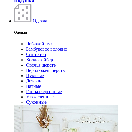
Подушки
Одеяла
Одеяла
Лебяжий пух
Бамбуковое волокно
Синтепон
Холлофайбер
Овечья шерсть
Верблюжья шерсть
Пуховые
Детские
Ватные
Гипоаллергенные
Утяжеленные
Суконные