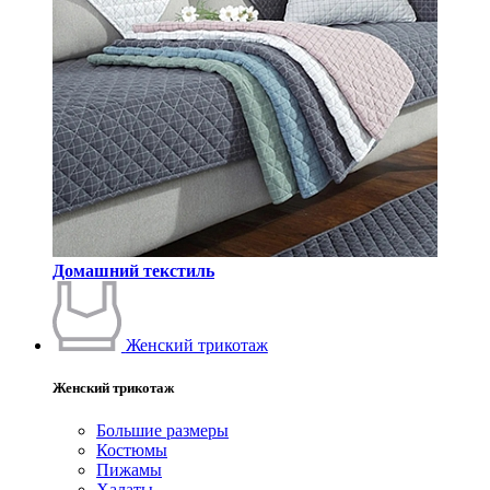
Домашний текстиль
Женский трикотаж
Женский трикотаж
Большие размеры
Костюмы
Пижамы
Халаты