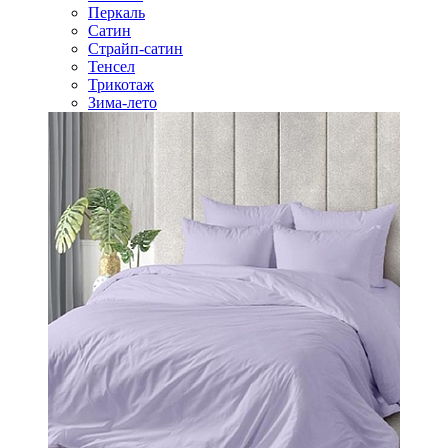
Перкаль
Сатин
Страйп-сатин
Тенсел
Трикотаж
Зима-лето