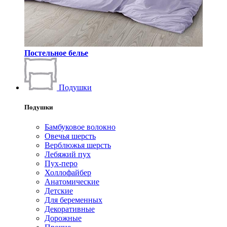
Постельное белье
Подушки
Подушки
Бамбуковое волокно
Овечья шерсть
Верблюжья шерсть
Лебяжий пух
Пух-перо
Холлофайбер
Анатомические
Детские
Для беременных
Декоративные
Дорожные