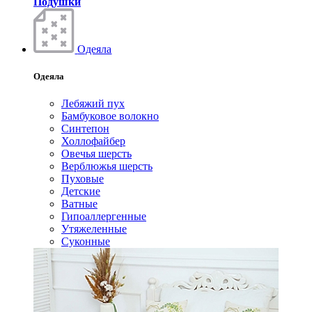
Подушки
Одеяла
Одеяла
Лебяжий пух
Бамбуковое волокно
Синтепон
Холлофайбер
Овечья шерсть
Верблюжья шерсть
Пуховые
Детские
Ватные
Гипоаллергенные
Утяжеленные
Суконные