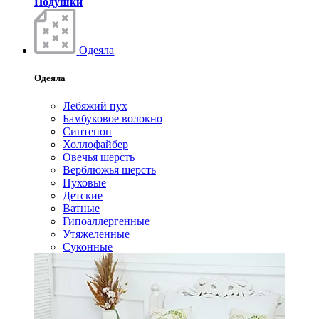
Подушки
Одеяла
Одеяла
Лебяжий пух
Бамбуковое волокно
Синтепон
Холлофайбер
Овечья шерсть
Верблюжья шерсть
Пуховые
Детские
Ватные
Гипоаллергенные
Утяжеленные
Суконные