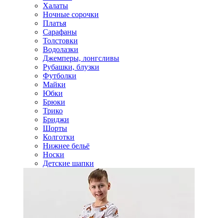
Халаты
Ночные сорочки
Платья
Сарафаны
Толстовки
Водолазки
Джемперы, лонгсливы
Рубашки, блузки
Футболки
Майки
Юбки
Брюки
Трико
Бриджи
Шорты
Колготки
Нижнее бельё
Носки
Детские шапки