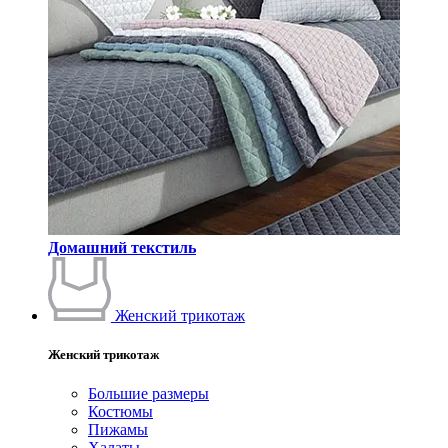
Домашний текстиль
Женский трикотаж
Женский трикотаж
Большие размеры
Костюмы
Пижамы
Халаты