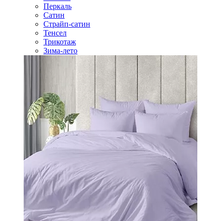
Перкаль
Сатин
Страйп-сатин
Тенсел
Трикотаж
Зима-лето