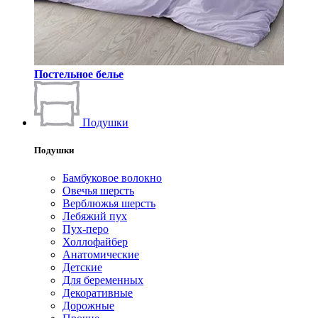
Постельное белье
Подушки
Подушки
Бамбуковое волокно
Овечья шерсть
Верблюжья шерсть
Лебяжий пух
Пух-перо
Холлофайбер
Анатомические
Детские
Для беременных
Декоративные
Дорожные