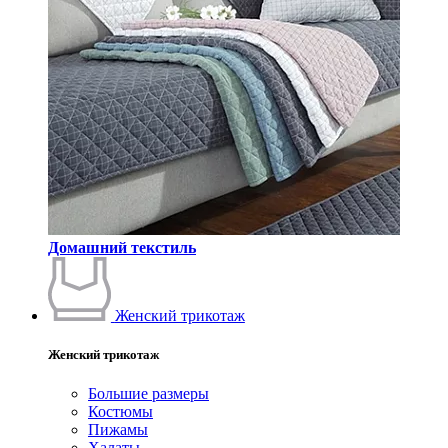
Домашний текстиль
Женский трикотаж
Женский трикотаж
Большие размеры
Костюмы
Пижамы
Халаты