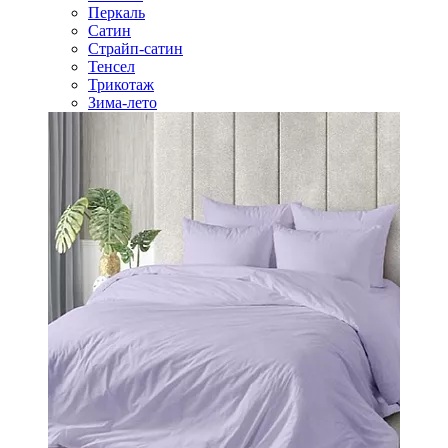
Перкаль
Сатин
Страйп-сатин
Тенсел
Трикотаж
Зима-лето