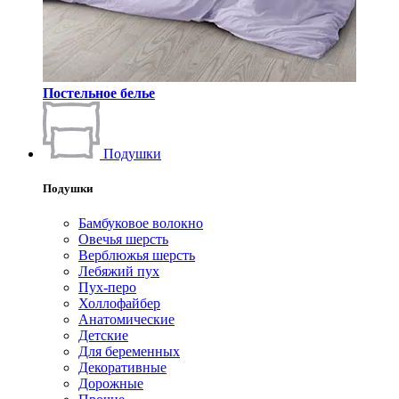
Постельное белье
Подушки
Подушки
Бамбуковое волокно
Овечья шерсть
Верблюжья шерсть
Лебяжий пух
Пух-перо
Холлофайбер
Анатомические
Детские
Для беременных
Декоративные
Дорожные