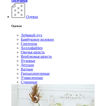
Подушки
Одеяла
Одеяла
Лебяжий пух
Бамбуковое волокно
Синтепон
Холлофайбер
Овечья шерсть
Верблюжья шерсть
Пуховые
Детские
Ватные
Гипоаллергенные
Утяжеленные
Суконные