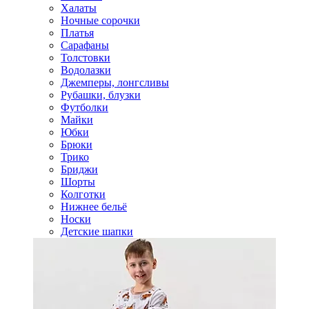
Халаты
Ночные сорочки
Платья
Сарафаны
Толстовки
Водолазки
Джемперы, лонгсливы
Рубашки, блузки
Футболки
Майки
Юбки
Брюки
Трико
Бриджи
Шорты
Колготки
Нижнее бельё
Носки
Детские шапки