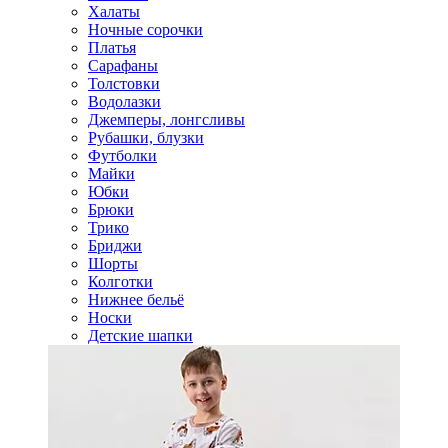
Халаты
Ночные сорочки
Платья
Сарафаны
Толстовки
Водолазки
Джемперы, лонгсливы
Рубашки, блузки
Футболки
Майки
Юбки
Брюки
Трико
Бриджи
Шорты
Колготки
Нижнее бельё
Носки
Детские шапки