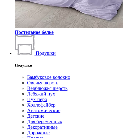
Постельное белье
Подушки
Подушки
Бамбуковое волокно
Овечья шерсть
Верблюжья шерсть
Лебяжий пух
Пух-перо
Холлофайбер
Анатомические
Детские
Для беременных
Декоративные
Дорожные