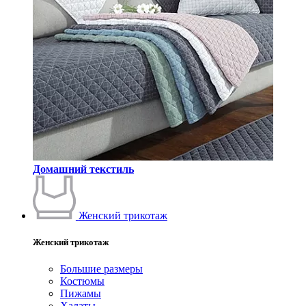
Домашний текстиль
Женский трикотаж
Женский трикотаж
Большие размеры
Костюмы
Пижамы
Халаты