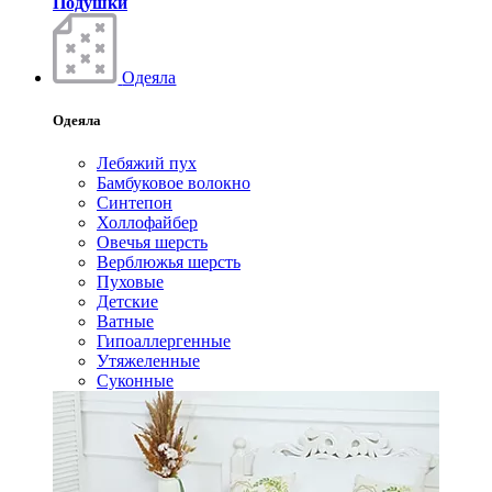
Подушки
Одеяла
Одеяла
Лебяжий пух
Бамбуковое волокно
Синтепон
Холлофайбер
Овечья шерсть
Верблюжья шерсть
Пуховые
Детские
Ватные
Гипоаллергенные
Утяжеленные
Суконные