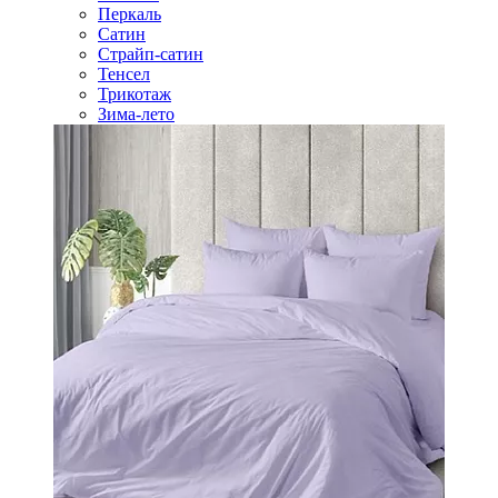
Перкаль
Сатин
Страйп-сатин
Тенсел
Трикотаж
Зима-лето