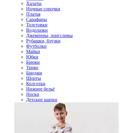
Халаты
Ночные сорочки
Платья
Сарафаны
Толстовки
Водолазки
Джемперы, лонгсливы
Рубашки, блузки
Футболки
Майки
Юбки
Брюки
Трико
Бриджи
Шорты
Колготки
Нижнее бельё
Носки
Детские шапки