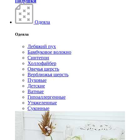
Подушки
Одеяла
Одеяла
Лебяжий пух
Бамбуковое волокно
Синтепон
Холлофайбер
Овечья шерсть
Верблюжья шерсть
Пуховые
Детские
Ватные
Гипоаллергенные
Утяжеленные
Суконные