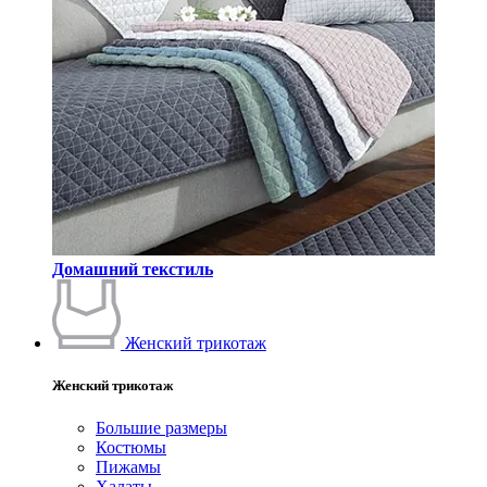
Домашний текстиль
Женский трикотаж
Женский трикотаж
Большие размеры
Костюмы
Пижамы
Халаты