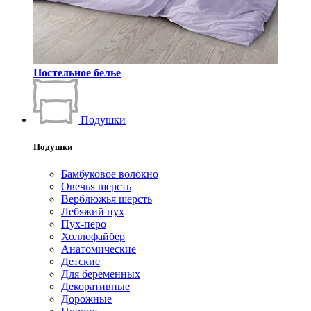
Постельное белье
Подушки
Подушки
Бамбуковое волокно
Овечья шерсть
Верблюжья шерсть
Лебяжий пух
Пух-перо
Холлофайбер
Анатомические
Детские
Для беременных
Декоративные
Дорожные