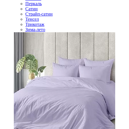
Перкаль
Сатин
Страйп-сатин
Тенсел
Трикотаж
Зима-лето