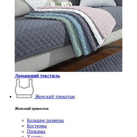
Домашний текстиль
Женский трикотаж
Женский трикотаж
Большие размеры
Костюмы
Пижамы
Халаты