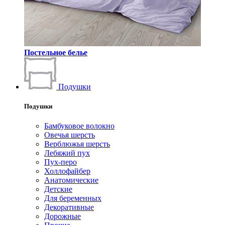
Постельное белье
Подушки
Подушки
Бамбуковое волокно
Овечья шерсть
Верблюжья шерсть
Лебяжий пух
Пух-перо
Холлофайбер
Анатомические
Детские
Для беременных
Декоративные
Дорожные