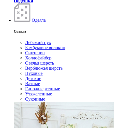
Подушки
Одеяла
Одеяла
Лебяжий пух
Бамбуковое волокно
Синтепон
Холлофайбер
Овечья шерсть
Верблюжья шерсть
Пуховые
Детские
Ватные
Гипоаллергенные
Утяжеленные
Суконные