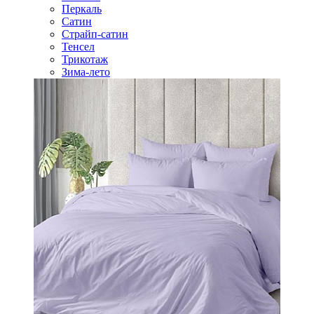
Перкаль
Сатин
Страйп-сатин
Тенсел
Трикотаж
Зима-лето