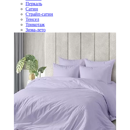
Перкаль
Сатин
Страйп-сатин
Тенсел
Трикотаж
Зима-лето