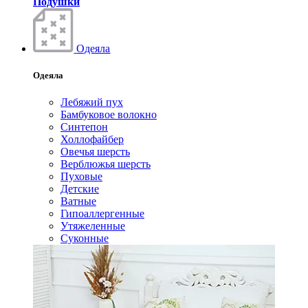
Подушки
Одеяла
Одеяла
Лебяжий пух
Бамбуковое волокно
Синтепон
Холлофайбер
Овечья шерсть
Верблюжья шерсть
Пуховые
Детские
Ватные
Гипоаллергенные
Утяжеленные
Суконные