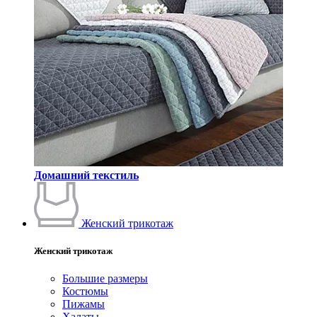
Домашний текстиль
Женский трикотаж
Женский трикотаж
Большие размеры
Костюмы
Пижамы
Халаты