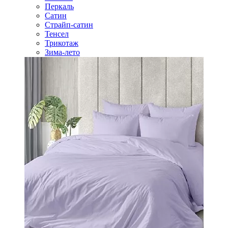
Перкаль
Сатин
Страйп-сатин
Тенсел
Трикотаж
Зима-лето