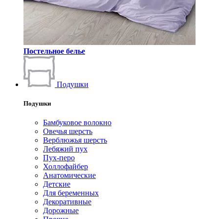
Постельное белье
Подушки
Подушки
Бамбуковое волокно
Овечья шерсть
Верблюжья шерсть
Лебяжий пух
Пух-перо
Холлофайбер
Анатомические
Детские
Для беременных
Декоративные
Дорожные