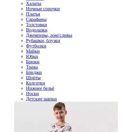
Халаты
Ночные сорочки
Платья
Сарафаны
Толстовки
Водолазки
Джемперы, лонгсливы
Рубашки, блузки
Футболки
Майки
Юбки
Брюки
Трико
Бриджи
Шорты
Колготки
Нижнее бельё
Носки
Детские шапки