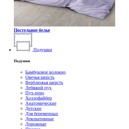
Постельное белье
Подушки
Подушки
Бамбуковое волокно
Овечья шерсть
Верблюжья шерсть
Лебяжий пух
Пух-перо
Холлофайбер
Анатомические
Детские
Для беременных
Декоративные
Дорожные