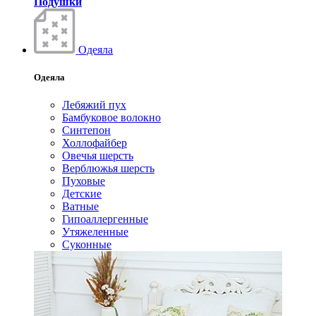
Подушки
Одеяла
Одеяла
Лебяжий пух
Бамбуковое волокно
Синтепон
Холлофайбер
Овечья шерсть
Верблюжья шерсть
Пуховые
Детские
Ватные
Гипоаллергенные
Утяжеленные
Суконные