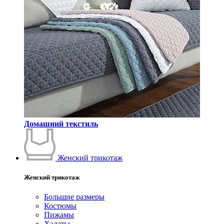
Домашний текстиль
Женский трикотаж
Женский трикотаж
Большие размеры
Костюмы
Пижамы
Халаты